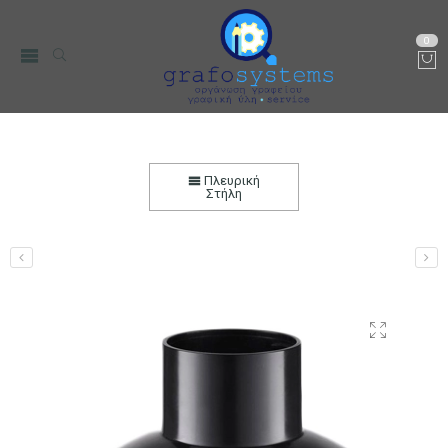
0
Ανταλλακτικό Δοχείο Πολυκόπτη για
Ραβδομπλέντερ BRUNO BRN-0093
Πλευρική
Στήλη
Αρχική
Μικρο-Συσκευές Κουζίνας
Οικιακός Εξοπλισμός