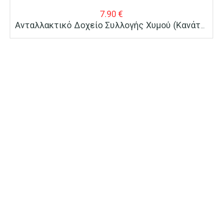
7.90
€
Ανταλλακτικό Δοχείο Συλλογής Χυμού (Κανάτα) Για Ηλεκτρικό Στίφτη BRN-0095