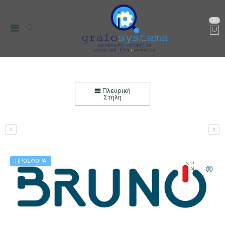
0
Ανταλλακτικά για Air Fryer (Φριτέζα Αέρος)
Bruno 8L 1800W inox/μαύρο
Πλευρική
Στήλη
Αρχική
Μικρο-Συσκευές Κουζίνας
Οικιακός Εξοπλισμός
ΠΡΟΣΦΟΡΑ