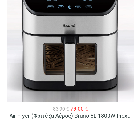
Original
Η
79.00
€
83.90
€
Air Fryer (Φριτέζα Αέρος) Bruno 8L 1800W Inox/μαύρο
price
τρέχουσα
was:
τιμή
83.90 €.
είναι: