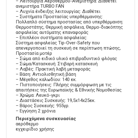
– Λειτουργία Αερόθερμου-Ανεμιστήρα: Διαθέτει
ανεμιστήρα TURBO FAN
– Λυχνία ένδειξης λειτουργίας: Διαθέτει
– Συστήματα Προστασίας υπερθέρμανσης:
Πολλαπλό σύστημα προστασίας από υπερθέρμανση:
Θερμοστάτης, Θερμική ασφάλεια, Θερμο-διακόπτης
ασφαλείας αυτόματης επαναφοράς
– Επιπλέον συστήματα ασφαλείας:
Σύστημα ασφαλείας Tip-Over-Safety που
απενεργοποιεί τη συσκευή σε περίπτωση πτώσης,
Προστασία μοτέρ
– Σώμα από ειδικό υλικό επιβραδυντικό φλόγας
– Σώμα/Κατασκευή: Στιβαρή κατασκευή
– Λαβές: Πρακτική λαβή μεταφοράς
– Βάση: Αντιολισθητική βάση
– Μέγεθος καλωδίου: 140 εκ.
– Πιστοποιήσεις: Πλήρης συμμόρφωση με τις
απαιτήσεις της Ευρωπαϊκής & Εθνικής Νομοθεσίας
– Χρώμα: Λευκό-γκρι
– Διαστάσεις Συσκευής: 19,5x14x25εκ.
– Βάρος Συσκευής: 955γρ.
– Εγγύηση 2 χρόνια
Περιεχόμενα συσκευασίας
αερόθερμο
εγχειρίδιο χρήσης