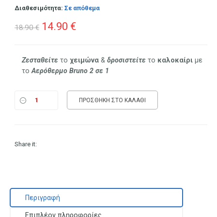
Διαθεσιμότητα:
Σε απόθεμα
Original
Η
14.90
€
18.90
€
price
τρέχουσα
was:
τιμή
Ζεσταθείτε
το
χειμώνα
&
δροσιστείτε
το
καλοκαίρι
με
το
Αερόθερμο
Bruno
2 σε 1
18.90 €.
είναι:
14.90 €.
ΠΡΟΣΘΉΚΗ ΣΤΟ ΚΑΛΆΘΙ
Share it:
Περιγραφή
Επιπλέον πληροφορίες