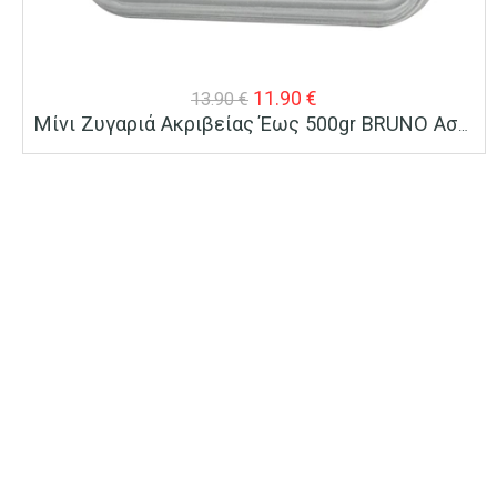
Original
Η
11.90
€
13.90
€
Μίνι Ζυγαριά Ακριβείας Έως 500gr BRUNO Ασημί
price
τρέχουσα
was:
τιμή
13.90 €.
είναι:
11.90 €.