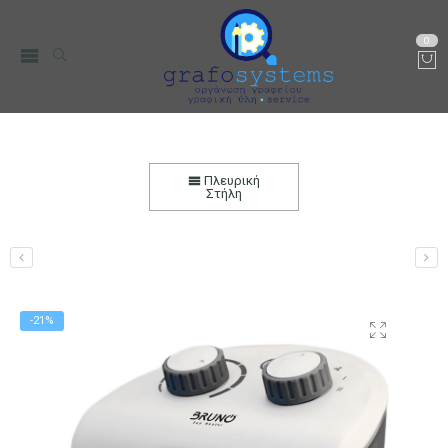
0
Αερόθερμο Bruno 2 σε 1 Δωματίου με
Ανεμιστήρα 2000W
Πλευρική
Στήλη
Αρχική
Μικρο-Συσκευές Κουζίνας
Οικιακός Εξοπλισμός
Θέρμανση
Αερόθερμα
-21%