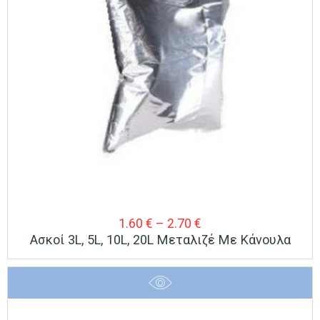
Price
1.60
€
–
2.70
€
Ασκοί 3L, 5L, 10L, 20L Μεταλιζέ Με Κάνουλα
range:
1.60 €
through
2.70 €