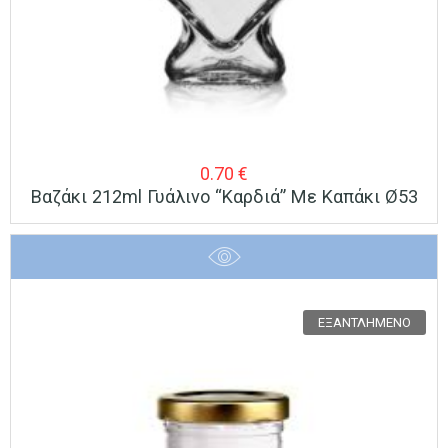
0.70
€
Βαζάκι 212ml Γυάλινο “Καρδιά” Με Καπάκι Ø53
ΕΞΑΝΤΛΗΜΈΝΟ