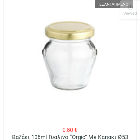
ΕΞΑΝΤΛΗΜΈΝΟ
Viewed
0.80
€
Βαζάκι 106ml Γυάλινο “Orgio” Με Καπάκι Ø53