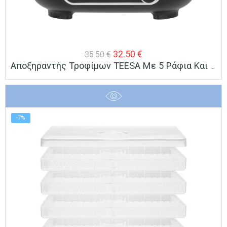
Original
Η
32.50
€
35.50
€
Αποξηραντής Τροφίμων TEESA Με 5 Ράφια Και Ρυθμιζόμενη Θερμοκρασία 35-70°C 300W
price
τρέχουσα
was:
τιμή
35.50 €.
είναι:
32.50 €.
-7%