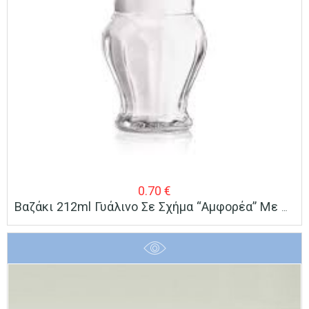
0.70
€
Βαζάκι 212ml Γυάλινο Σε Σχήμα “Αμφορέα” Με Καπάκι Ø58