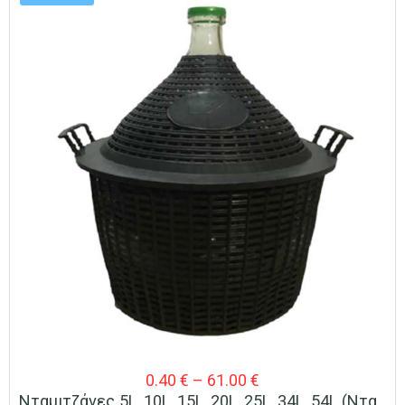
Price
0.40
€
–
61.00
€
Νταμιτζάνες 5L, 10L, 15L, 20L, 25L, 34L, 54L (Νταμιζάνες) Ιταλίας