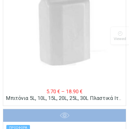
Viewed
Price
5.70
€
–
18.90
€
Μπιτόνια 5L, 10L, 15L, 20L, 25L, 30L Πλαστικά Ιταλίας, Με Χειρολαβή Για Αποθήκευση & Μεταφορά Υγρών
range:
5.70 €
through
18.90 €
ΠΡΟΣΦΟΡΑ