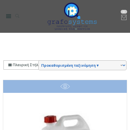
0
Αρχική
Color
25L
Πλευρική Στήλη