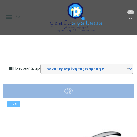
0
Αρχική
Color
Μπλε
Πλευρική Στήλη
-12%