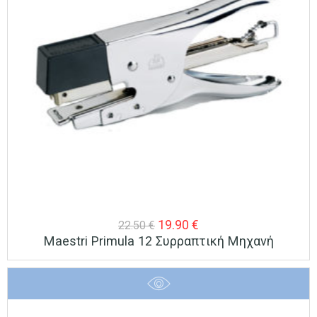
Original
Η
19.90
€
22.50
€
Maestri Primula 12 Συρραπτική Μηχανή
price
τρέχουσα
was:
τιμή
22.50 €.
είναι:
19.90 €.