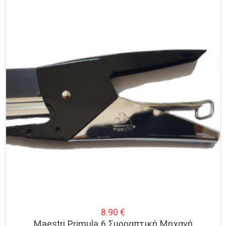
8.90
€
Maestri Primula 6 Συρραπτική Μηχανή