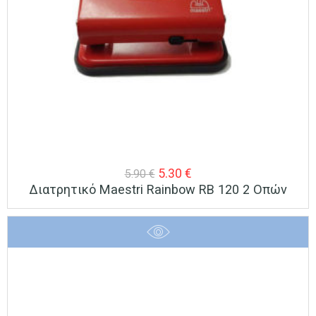
Original
Η
5.30
€
5.90
€
Διατρητικό Maestri Rainbow RB 120 2 Οπών
price
τρέχουσα
was:
τιμή
5.90 €.
είναι:
5.30 €.