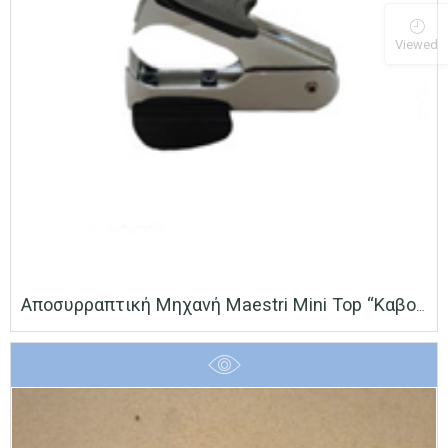
Viewed
Αποσυρραπτική Μηχανή Maestri Mini Top “καβουράκι”