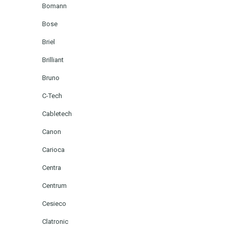
Bomann
Bose
Briel
Brilliant
Bruno
C-Tech
Cabletech
Canon
Carioca
Centra
Centrum
Cesieco
Clatronic