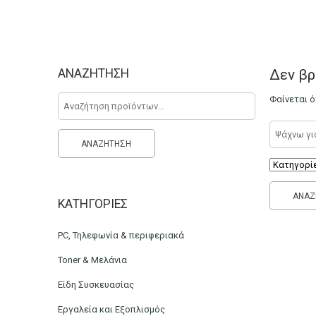
Αρχική
Stats Types
Android Browser
ΑΝΑΖΉΤΗΣΗ
Δεν βρ
Αναζήτηση
Φαίνεται ό
για:
Αναζήτηση
Search
ΑΝΑΖΉΤΗΣΗ
ΚΑΤΗΓΟΡΊΕΣ
PC, Τηλεφωνία & περιφεριακά
Toner & Μελάνια
Είδη Συσκευασίας
Εργαλεία και Εξοπλισμός