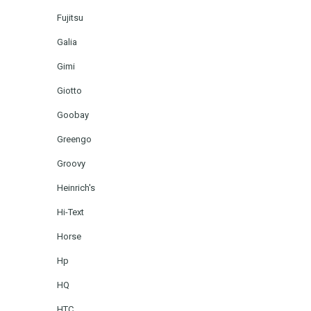
Fujitsu
Galia
Gimi
Giotto
Goobay
Greengo
Groovy
Heinrich's
Hi-Text
Horse
Hp
HQ
HTC