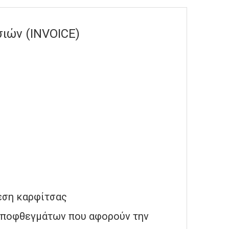
ιών (ΙNVΟΙCΕ)
έση καρφίτσας
αποφθεγμάτων που αφορούν την