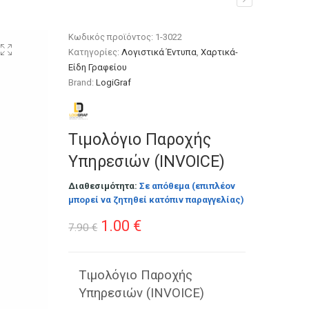
Κωδικός προϊόντος:
1-3022
Κατηγορίες:
Λογιστικά Έντυπα
,
Χαρτικά-
Είδη Γραφείου
Brand:
LogiGraf
Tιμολόγιο Παροχής
Υπηρεσιών (ΙNVΟΙCΕ)
Διαθεσιμότητα:
Σε απόθεμα (επιπλέον
μπορεί να ζητηθεί κατόπιν παραγγελίας)
Original
Η
1.00
€
7.90
€
price
τρέχουσα
was:
τιμή
Tιμολόγιο Παροχής
Υπηρεσιών (ΙNVΟΙCΕ)
7.90 €.
είναι: