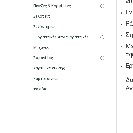
επ
Πινέζες & Καρφίστες
Εν
Σελοτέιπ
Ρά
Συνδετήρες
Στ
Συρραπτικές-Αποσυρραπτικές
Με
Μηχανές
σφ
Σφραγίδες
Ερ
Χαρτί Εκτύπωσης
Χαρτοταινίες
Δι
Αν
Ψαλίδια