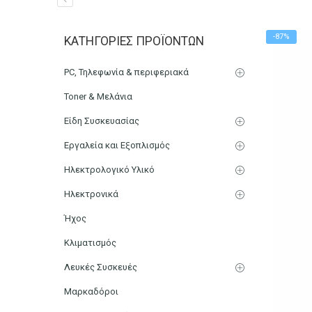
Tιμολόγιο Παροχής Υπηρ
-87%
ΚΑΤΗΓΟΡΊΕΣ ΠΡΟΪΌΝΤΩΝ
Αρχική
Χαρτικά-Είδη Γραφείου
Λογιστικά Έντυπα
PC, Τηλεφωνία & περιφεριακά
Toner & Μελάνια
Είδη Συσκευασίας
Εργαλεία και Εξοπλισμός
Ηλεκτρολογικό Υλικό
Ηλεκτρονικά
Ήχος
Κλιματισμός
Λευκές Συσκευές
Μαρκαδόροι