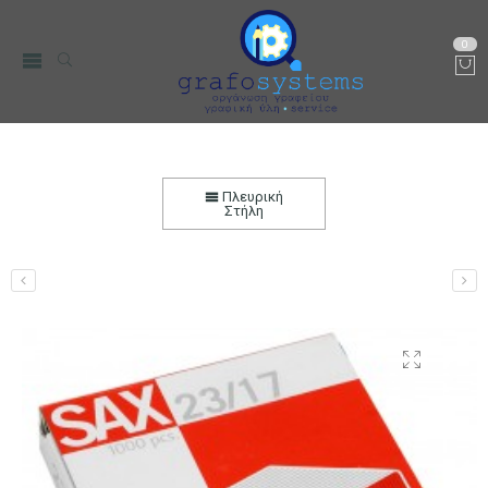
0
Sax ανταλλακτικά σύρματα συρραπτικού 23/17
1000 τεμ.
Πλευρική
Στήλη
Αρχική
Χαρτικά-Είδη Γραφείου
Συρραπτικές-Αποσυρραπτικές
Μηχανές
Συρραπτικές Μηχανές
Σύρματα ανταλλακτικά
συρραπτικών