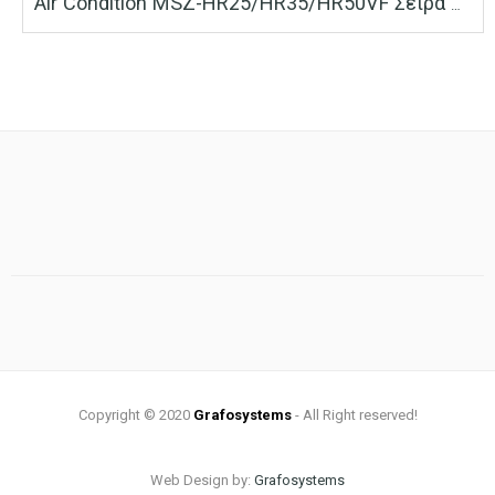
Air Condition MSZ-HR25/HR35/HR50VF Σειρά MSZ-H Mitsubishi Electric
range:
600.00 €
through
1,450.00 €
Copyright © 2020
Grafosystems
- All Right reserved!
Web Design by:
Grafosystems