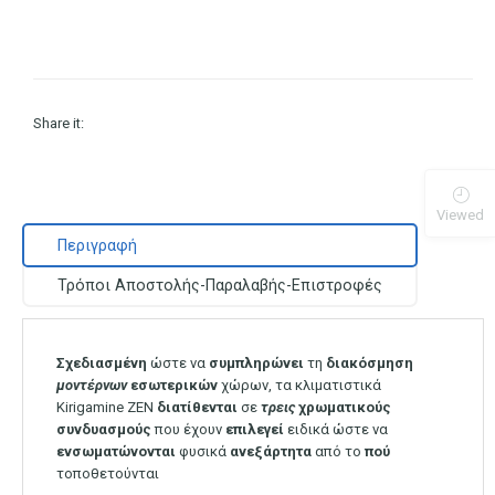
Share it:
Viewed
Περιγραφή
Τρόποι Αποστολής-Παραλαβής-Επιστροφές
Σχεδιασμένη
ώστε να
συμπληρώνει
τη
διακόσμηση
μοντέρνων
εσωτερικών
χώρων, τα κλιματιστικά
Kirigamine ZEN
διατίθενται
σε
τρεις
χρωματικούς
συνδυασμούς
που έχουν
επιλεγεί
ειδικά ώστε να
ενσωματώνονται
φυσικά
ανεξάρτητα
από το
πού
τοποθετούνται