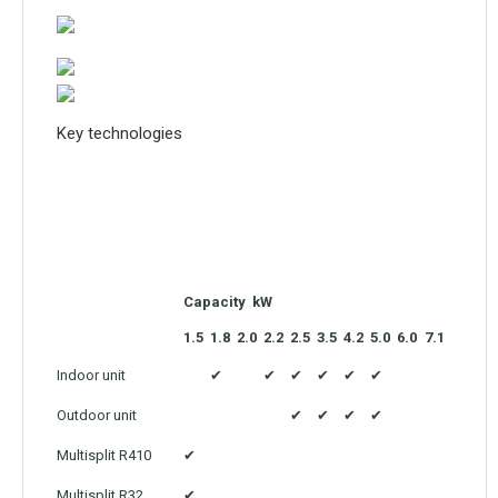
Key technologies
Capacity kW
1.5
1.8
2.0
2.2
2.5
3.5
4.2
5.0
6.0
7.1
Indoor unit
✔
✔
✔
✔
✔
✔
Outdoor unit
✔
✔
✔
✔
Multisplit R410
✔
Multisplit R32
✔