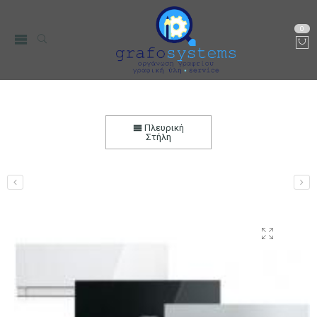
0
Air Condition MSZ-EF25VGΚ/EF35VGΚ/EF50VGΚ
Σειρά MSZ-E Mitsubishi Electric
Πλευρική
Στήλη
Αρχική
Κλιματισμός