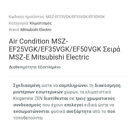
Κωδικός προϊόντος:
MSZ-EF25VGΚ/EF35VGΚ/EF50VGΚ
Κατηγορία:
Κλιματισμός
Brand:
Mitsubishi Electric
Air Condition MSZ-
EF25VGΚ/EF35VGΚ/EF50VGΚ Σειρά
MSZ-E Mitsubishi Electric
Διαθεσιμότητα:
Εξαντλημένο
Σχεδιασμένη
ώστε να
συμπληρώνει
τη
διακόσμηση
μοντέρνων
εσωτερικών
χώρων, τα κλιματιστικά
Kirigamine ZEN
διατίθενται
σε
τρεις
χρωματικούς
συνδυασμούς
που έχουν
επιλεγεί
ειδικά ώστε να
ενσωματώνονται
φυσικά
ανεξάρτητα
από το
πού
τοποθετούνται