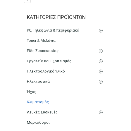
Air Condition MSZ-AP25/
ΚΑΤΗΓΟΡΊΕΣ ΠΡΟΪΌΝΤΩΝ
Αρχική
Κλιματισμός
PC, Τηλεφωνία & περιφεριακά
Toner & Μελάνια
Είδη Συσκευασίας
Εργαλεία και Εξοπλισμός
Ηλεκτρολογικό Υλικό
Ηλεκτρονικά
Ήχος
Κλιματισμός
Λευκές Συσκευές
Μαρκαδόροι