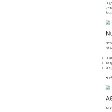
Η χ
κατ
δωμ
Νυ
Ότα
αλλ
Η φ
Το 
Ο ε
*Εν
Αθ
Το 