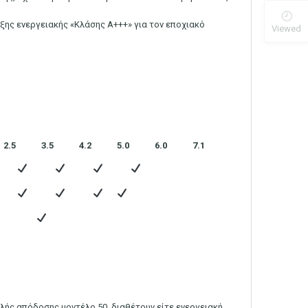
ης ενεργειακής «Κλάσης Α+++» για τον εποχιακό
Viewed
2.5
3.5
4.2
5.0
6.0
7.1
λής απόδοσης μοντέλο 50, διαθέτουν είτε ενεργειακή