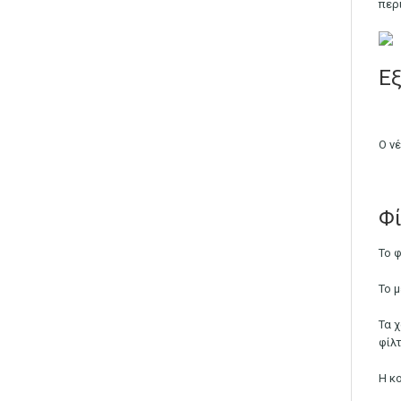
περ
Εξ
Ο ν
Φί
Το 
Το 
Τα 
φίλ
Η κ