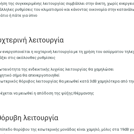
ρήση της συγκεκριμένης λειτουργίας συμβάλλει στην άνετη, χωρίς ενεργει
άλληλες ρυθμίσεις του κλιματισμού και κάνοντας οικονομία στην κατανάλ
άτιο ή πάτε για ύπνο
χτερινή λειτουργία
ν ενεργοποιείται η νυχτερινή λειτουργία με τη χρήση του ασύρματου τηλεχ
άξει στις ακόλουθες ρυθμίσεις
ωτεινότητα της ενδεικτικής λυχνίας λειτουργίας θα χαμηλώσει
ηχητικό σήμα θα απενεργοποιηθεί
ξωτερικός θόρυβος λειτουργίας θα μειωθεί κατά 3dB χαμηλότερα από τη
δέχεται να μειωθεί η απόδοση της ψύξης/θέρμανσης
όρυβη λειτουργία
επίπεδο θορύβου της εσωτερικής μονάδας είναι χαμηλό, μόλις στα 19dB γ