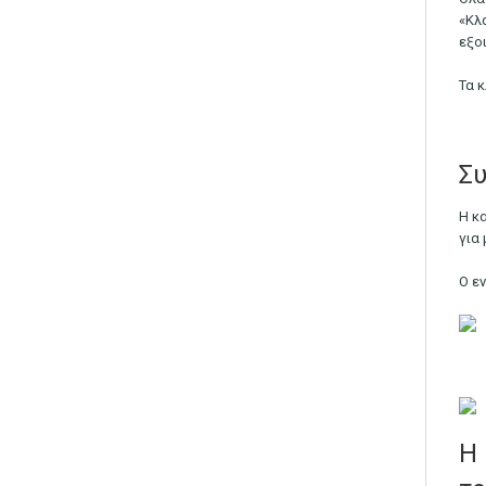
«Κλ
εξο
Τα 
Συ
Η κ
για 
Ο ε
Η 