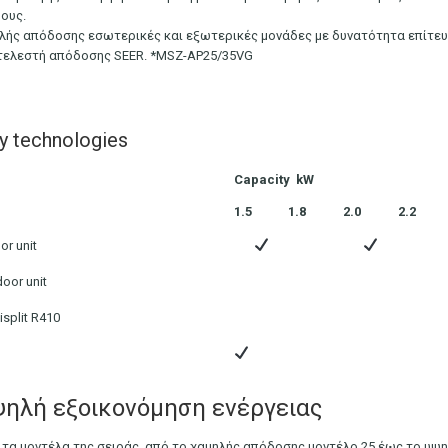
ους.
λής απόδοσης εσωτερικές και εξωτερικές μονάδες με δυνατότητα επίτευξ
τελεστή απόδοσης SEER. *MSZ-AP25/35VG
y technologies
Capacity kW
1.5
1.8
2.0
2.2
or unit
oor unit
isplit R410
ηλή εξοικονόμηση ενέργειας
 τα μοντέλα της σειράς, από το χαμηλής απόδοσης μοντέλο 25 έως το υψη