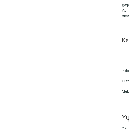
χώρ
Υψη
συν
Ke
Indo
Outd
Mult
Υψ
Όλα