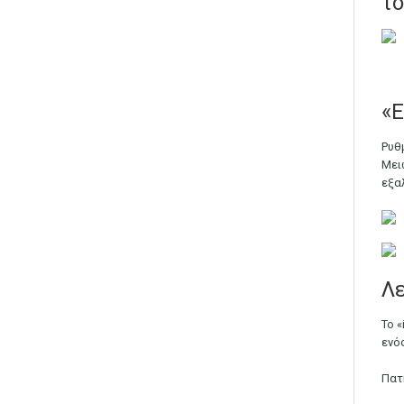
το
«Ε
Ρυθ
Μει
εξα
Λε
Το 
ενό
Πατ