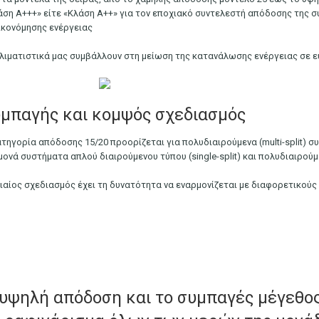
άση Α+++» είτε «Κλάση Α++» για τον εποχιακό συντελεστή απόδοσης της 
ικονόμησης ενέργειας
κλιματιστικά μας συμβάλλουν στη μείωση της κατανάλωσης ενέργειας σε ε
μπαγής και κομψός σχεδιασμός
ατηγορία απόδοσης 15/20 προορίζεται για πολυδιαιρούμενα (multi-split) 
μονά συστήματα απλού διαιρούμενου τύπου (single-split) και πολυδιαιρούμε
νιαίος σχεδιασμός έχει τη δυνατότητα να εναρμονίζεται με διαφορετικού
υψηλή απόδοση και το συμπαγές μέγεθος