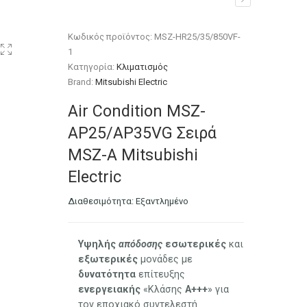
Electric
Κωδικός προϊόντος:
MSZ-HR25/35/850VF-
1
Κατηγορία:
Κλιματισμός
Brand:
Mitsubishi Electric
Air Condition MSZ-
AP25/AP35VG Σειρά
MSZ-A Mitsubishi
Electric
Διαθεσιμότητα:
Εξαντλημένο
Υψηλής
απόδοσης
εσωτερικές
και
εξωτερικές
μονάδες με
δυνατότητα
επίτευξης
ενεργειακής
«Κλάσης
Α+++
» για
τον εποχιακό συντελεστή