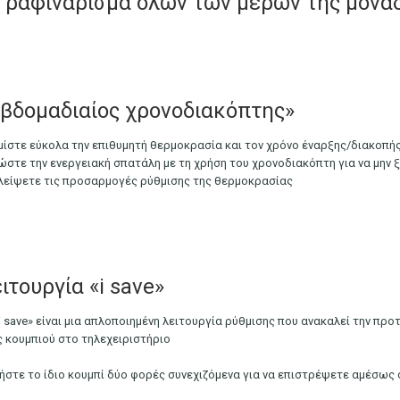
 ραφινάρισμα όλων των μερών της μονά
βδομαδιαίος χρονοδιακόπτης»
μίστε εύκολα την επιθυμητή θερμοκρασία και τον χρόνο έναρξης/διακοπής
ώστε την ενεργειακή σπατάλη με τη χρήση του χρονοδιακόπτη για να μην 
λείψετε τις προσαρμογές ρύθμισης της θερμοκρασίας
ιτουργία «i save»
«i save» είναι μια απλοποιημένη λειτουργία ρύθμισης που ανακαλεί την π
ς κουμπιού στο τηλεχειριστήριο
ήστε το ίδιο κουμπί δύο φορές συνεχιζόμενα για να επιστρέψετε αμέσως