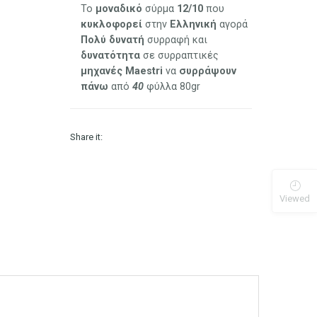
Το
μοναδικό
σύρμα
12/10
που
κυκλοφορεί
στην
Ελληνική
αγορά
Πολύ
δυνατή
συρραφή και
δυνατότητα
σε συρραπτικές
μηχανές Maestri
να
συρράψουν
πάνω
από
40
φύλλα 80gr
Share it:
Viewed