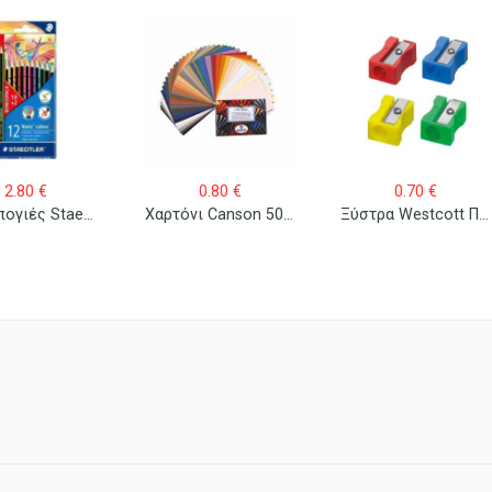
2.80
€
0.80
€
0.70
€
Ξυλομπογιές Staedtler Wopex Norris Colour
Χαρτόνι Canson 50×70 Διάφορα Χρώματα
Ξύστρα Westcott Πλαστική