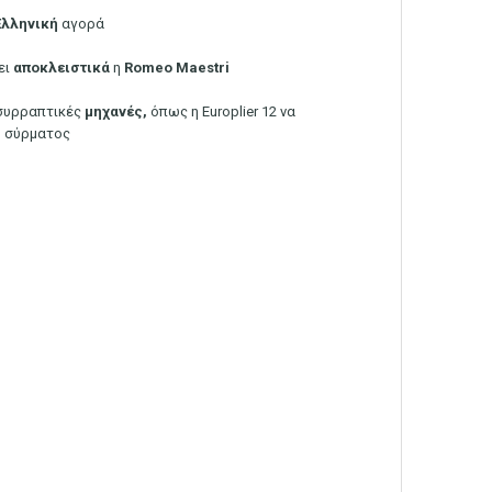
Ελληνική
αγορά
ει
αποκλειστικά
η
Romeo Maestri
συρραπτικές
μηχανές,
όπως η Europlier 12 να
ω σύρματος