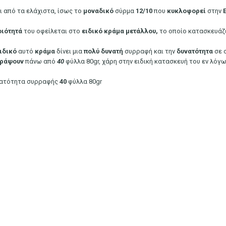
αι από τα ελάχιστα, ίσως το
μοναδικό
σύρμα
12/10
που
κυκλοφορεί
στην
οιότητά
του οφείλεται στο
ειδικό κράμα μετάλλου,
το οποίο κατασκευάζ
ιδικό
αυτό
κράμα
δίνει μια
πολύ
δυνατή
συρραφή και την
δυνατότητα
σε 
ράψουν
πάνω από
40
φύλλα 80gr, χάρη στην ειδική κατασκευή του εν λόγ
ατότητα συρραφής
40
φύλλα 80gr