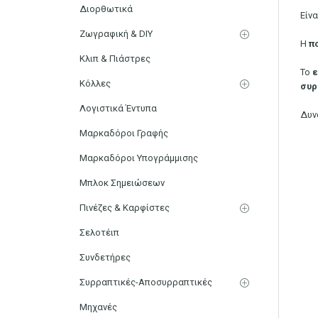
Διορθωτικά
Είν
Ζωγραφική & DIY
Η
π
Κλιπ & Πιάστρες
Το
ε
Κόλλες
συρ
Λογιστικά Έντυπα
Δυν
Μαρκαδόροι Γραφής
Μαρκαδόροι Υπογράμμισης
Μπλοκ Σημειώσεων
Πινέζες & Καρφίστες
Σελοτέιπ
Συνδετήρες
Συρραπτικές-Αποσυρραπτικές
Μηχανές