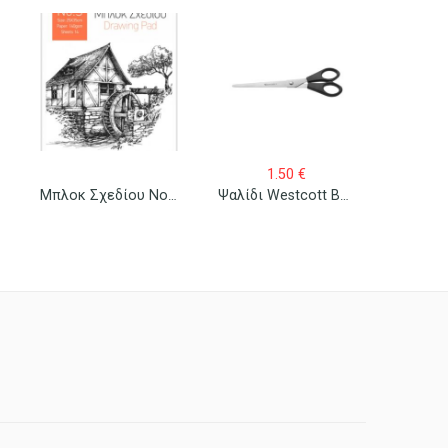
1.50
€
Μπλοκ Σχεδίου Νο 3 25×35 (Β4)
Ψαλίδι Westcott Buero 31170