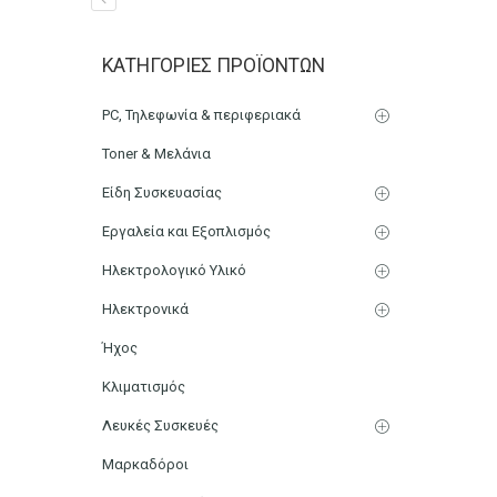
Maestri Ανταλλακτικά Σύ
ΚΑΤΗΓΟΡΊΕΣ ΠΡΟΪΌΝΤΩΝ
Αρχική
Χαρτικά-Είδη Γραφείου
Συρραπτικές-Αποσυρρ
PC, Τηλεφωνία & περιφεριακά
Toner & Μελάνια
Είδη Συσκευασίας
Εργαλεία και Εξοπλισμός
Ηλεκτρολογικό Υλικό
Ηλεκτρονικά
Ήχος
Κλιματισμός
Λευκές Συσκευές
Μαρκαδόροι