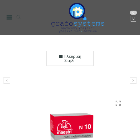
0
Maestri Ανταλλακτικά Σύρματα Συρραπτικού No
10 1000 τεμ/κουτί
Πλευρική
Στήλη
Αρχική
Χαρτικά-Είδη Γραφείου
Συρραπτικές-Αποσυρραπτικές
Μηχανές
Συρραπτικές Μηχανές
Σύρματα ανταλλακτικά
συρραπτικών