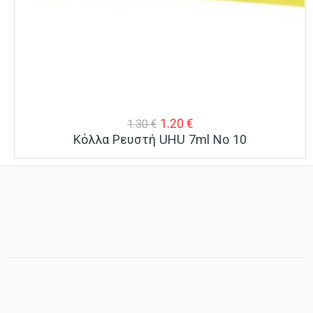
Original
Η
1.20
€
1.30
€
Κόλλα Ρευστή UHU 7ml No 10
price
τρέχουσα
was:
τιμή
1.30 €.
είναι:
1.20 €.