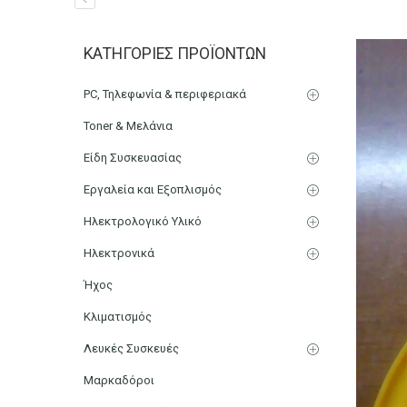
Χερούλι για Καπάκι Φιάλ
ΚΑΤΗΓΟΡΊΕΣ ΠΡΟΪΌΝΤΩΝ
Αρχική
Μικρο-Συσκευές Κουζίνας
Οικιακός Εξοπλισμ
PC, Τηλεφωνία & περιφεριακά
Toner & Μελάνια
Είδη Συσκευασίας
Εργαλεία και Εξοπλισμός
Ηλεκτρολογικό Υλικό
Ηλεκτρονικά
Ήχος
Κλιματισμός
Λευκές Συσκευές
Μαρκαδόροι