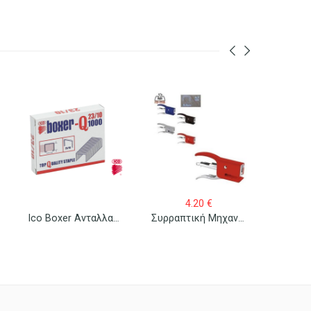
4.20
€
Ico Boxer Ανταλλακτικά Σύρματα Συρραπτικού No 23/10 1000 Τεμ/κουτί
Συρραπτική Μηχανή Maestri Mini No 10