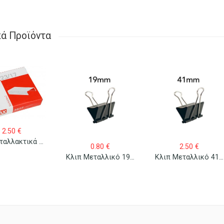
κά Προϊόντα
2.50
€
Sax Ανταλλακτικά Σύρματα Συρραπτικού 23/17 1000 Τεμ.
0.80
€
2.50
€
Κλιπ Μεταλλικό 19mm/12 Τεμ.
Κλιπ Μεταλλικό 41mm/12 Τεμ.