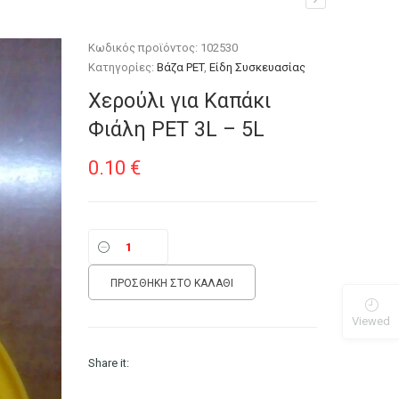
Κωδικός προϊόντος:
102530
Κατηγορίες:
Βάζα PET
,
Είδη Συσκευασίας
Χερούλι για Καπάκι
Φιάλη PET 3L – 5L
0.10
€
ΠΡΟΣΘΉΚΗ ΣΤΟ ΚΑΛΆΘΙ
Viewed
Share it: