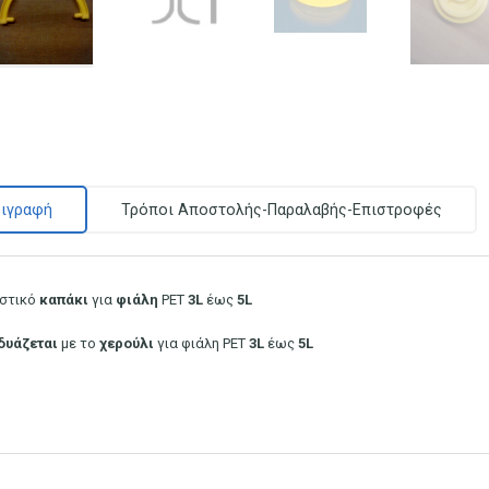
ιγραφή
Τρόποι Αποστολής-Παραλαβής-Επιστροφές
στικό
καπάκι
για
φιάλη
PET
3L
έως
5L
δυάζεται
με το
χερούλι
για φιάλη PET
3L
έως
5L