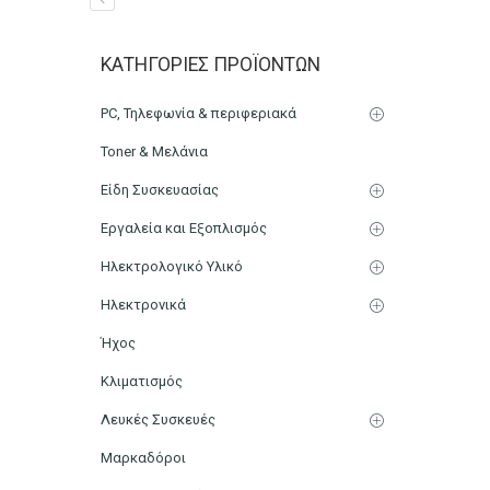
Φιάλη PET 5L (5000ml) 
ΚΑΤΗΓΟΡΊΕΣ ΠΡΟΪΌΝΤΩΝ
Αρχική
Μικρο-Συσκευές Κουζίνας
Οικιακός Εξοπλισμ
PC, Τηλεφωνία & περιφεριακά
Toner & Μελάνια
Είδη Συσκευασίας
Εργαλεία και Εξοπλισμός
Ηλεκτρολογικό Υλικό
Ηλεκτρονικά
Ήχος
Κλιματισμός
Λευκές Συσκευές
Μαρκαδόροι