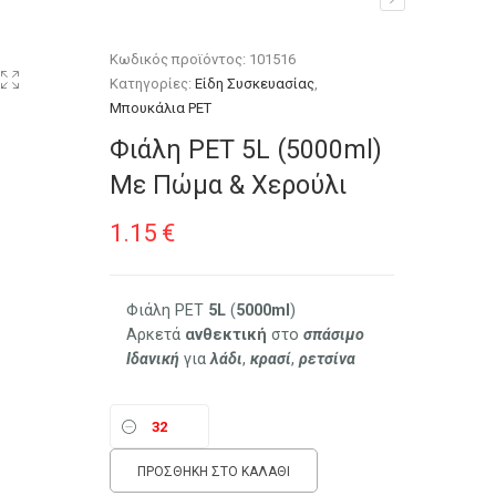
Κωδικός προϊόντος:
101516
Κατηγορίες:
Είδη Συσκευασίας
,
Μπουκάλια PET
Φιάλη PET 5L (5000ml)
Με Πώμα & Χερούλι
1.15
€
Φιάλη PET
5L
(
5000ml
)
Αρκετά
ανθεκτική
στο
σπάσιμο
Ιδανική
για
λάδι
,
κρασί
,
ρετσίνα
ΠΡΟΣΘΉΚΗ ΣΤΟ ΚΑΛΆΘΙ