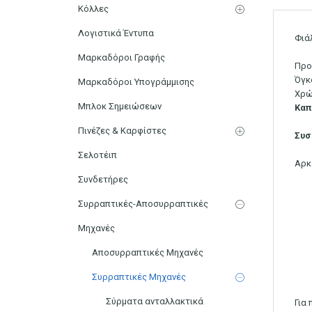
Κόλλες
Λογιστικά Έντυπα
Φιά
Μαρκαδόροι Γραφής
Προ
Όγκ
Μαρκαδόροι Υπογράμμισης
Χρώ
Μπλοκ Σημειώσεων
Καπ
Πινέζες & Καρφίστες
Συσ
Σελοτέιπ
Αρκ
Συνδετήρες
Συρραπτικές-Αποσυρραπτικές
Μηχανές
Αποσυρραπτικές Μηχανές
Συρραπτικές Μηχανές
Σύρματα ανταλλακτικά
Για