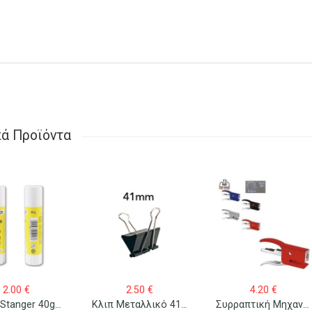
κά Προϊόντα
2.00
€
2.50
€
4.20
€
Κόλλα Stanger 40gr Stick
Κλιπ Μεταλλικό 41mm/12 Τεμ.
Συρραπτική Μηχανή Maestri Mini No 10