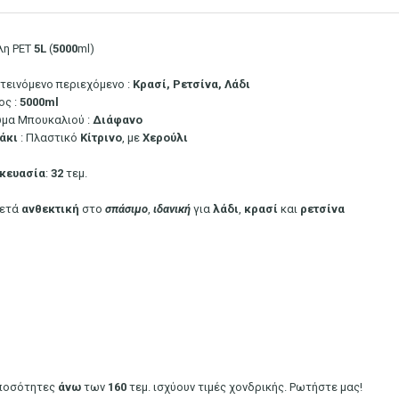
λη PET
5L
(
5000
ml)
τεινόμενο περιεχόμενο :
Κρασί, Ρετσίνα, Λάδι
ος :
5000ml
μα Μπουκαλιού :
Διάφανο
άκι
: Πλαστικό
Κίτρινο
, με
Χερούλι
κευασία
:
32
τεμ.
ετά
ανθεκτική
στο
σπάσιμο
,
ιδανική
για
λάδι
,
κρασί
και
ρετσίνα
 ποσότητες
άνω
των
160
τεμ. ισχύουν τιμές χονδρικής. Ρωτήστε μας!