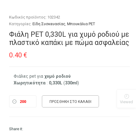
Κωδικός προϊόντος:
102342
Κατηγορίες:
Είδη Συσκευασίας
,
Μπουκάλια PET
Φιάλη PET 0,330L για χυμό ροδιού με
πλαστικό καπάκι με πώμα ασφαλείας
0.40
€
Φιάλες pet για
χυμό
ροδιού
Χωρητικότητα
:
0,330L
(
330ml
)
Viewed
ΠΡΟΣΘΉΚΗ ΣΤΟ ΚΑΛΆΘΙ
Share it: