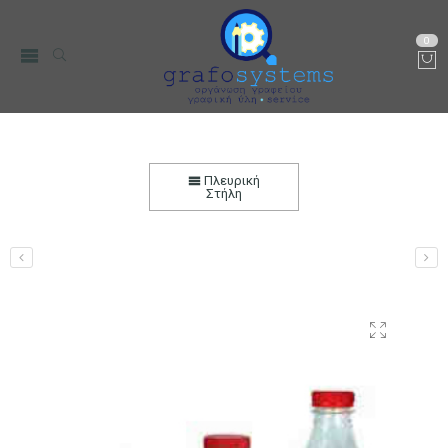
0
Φιάλη PET 0,330L για χυμό ροδιού με πλαστικό
καπάκι με πώμα ασφαλείας
Πλευρική
Στήλη
Αρχική
Μικρο-Συσκευές Κουζίνας
Οικιακός Εξοπλισμός
Δοχεία Αποθήκεσης
Μπουκάλια
Μπουκάλια PET