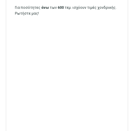
Για ποσότητες
άνω
των
600
τεμ. ισχύουν τιμές χονδρικής.
Ρωτήστε μας!