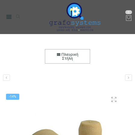
0
Φελλός Κεφαλοφόρος Ø19
Αρχική
Μικρο-Συσκευές Κουζίνας
Οικιακός Εξοπλισμός
Πλευρική
Δοχεία Αποθήκεσης
Μπουκάλια
Μπουκάλια Γυάλινα
Στήλη
-14%