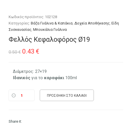
Κωδικός προϊόντος:
102128
Κατηγορίες:
Βάζα Γυάλινα & Καπάκια
,
Δοχεία Αποθήκεσης
,
Είδη
Συσκευασίας
,
Μπουκάλια Γυάλινα
Φελλός Κεφαλοφόρος Ø19
Original
Η
0.43
€
0.50
€
price
τρέχουσα
was:
τιμή
Διάμετρος: 27×19
Ιδανικός
για το
καραφάκι
100ml
0.50 €.
είναι:
0.43 €.
ΠΡΟΣΘΉΚΗ ΣΤΟ ΚΑΛΆΘΙ
Share it: