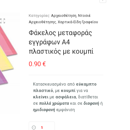
Κατηγορίες:
Αρχειοθέτηση
,
Ντοσιέ
Αρχειοθέτησης
,
Χαρτικά-Είδη Γραφείου
Φάκελος μεταφοράς
εγγράφων Α4
πλαστικός με κουμπί
0.90
€
Κατασκευασμένο από
εύκαμπτο
πλαστικό
, με
κουμπί
για να
κλείνει
με
ασφάλεια
, διατίθεται
σε
πολλά χρώματα
και σε
διαφανή
ή
ημιδιαφανή
εμφάνιση