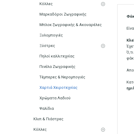
Κόλλες
Μαρκαδόροι Ζωγραφικής
Φάκ
Μπλοκ ζωγραφικής & Ακουαρέλες
Είν
Ξυλομπογιές
Κλε
Ξύστρες
Έχε
Ό,τ
Πηλοί καλλιτεχνίας
φάκ
Πινέλα Ζωγραφικής
Απο
Τέμπερες & Νερομπογιές
Κατ
Χαρτιά Χειροτεχνίας
ημι
Χρώματα Λαδιού
Ψαλίδια
Κλιπ & Πιάστρες
Κόλλες