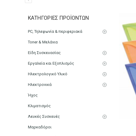
Φάκελος μεταφοράς εγγρ
ΚΑΤΗΓΟΡΊΕΣ ΠΡΟΪΌΝΤΩΝ
Αρχική
Χαρτικά-Είδη Γραφείου
Αρχειοθέτηση
Ντο
PC, Τηλεφωνία & περιφεριακά
Toner & Μελάνια
Είδη Συσκευασίας
Εργαλεία και Εξοπλισμός
Ηλεκτρολογικό Υλικό
Ηλεκτρονικά
Ήχος
Κλιματισμός
Λευκές Συσκευές
Μαρκαδόροι