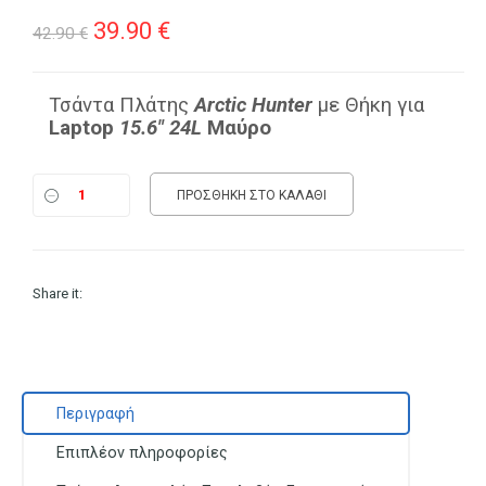
Original
Η
39.90
€
42.90
€
price
τρέχουσα
was:
τιμή
Τσάντα Πλάτης
Arctic Hunter
με Θήκη για
Laptop
15.6″ 24L
Μαύρο
42.90 €.
είναι:
39.90 €.
ΠΡΟΣΘΉΚΗ ΣΤΟ ΚΑΛΆΘΙ
Share it:
Περιγραφή
Επιπλέον πληροφορίες