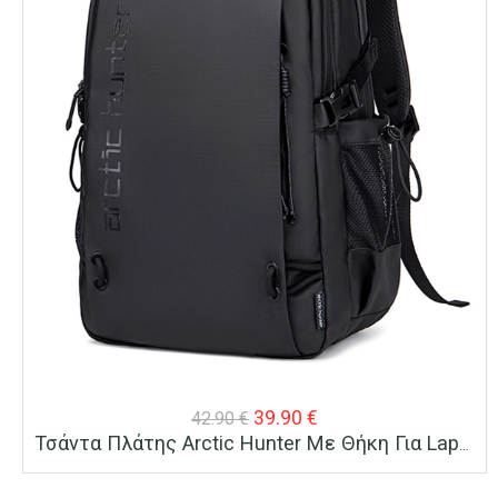
Original
Η
39.90
€
42.90
€
Τσάντα Πλάτης Arctic Hunter Με Θήκη Για Laptop 15.6″ 24L Μαύρη
price
τρέχουσα
was:
τιμή