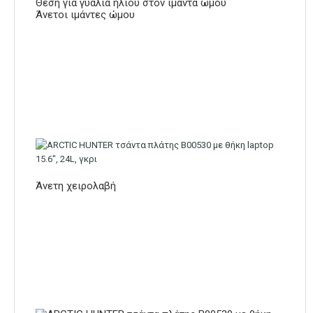
Θέση για γυαλιά ηλίου στον ιμάντα ώμου
Άνετοι ιμάντες ώμου
Άνετη χειρολαβή