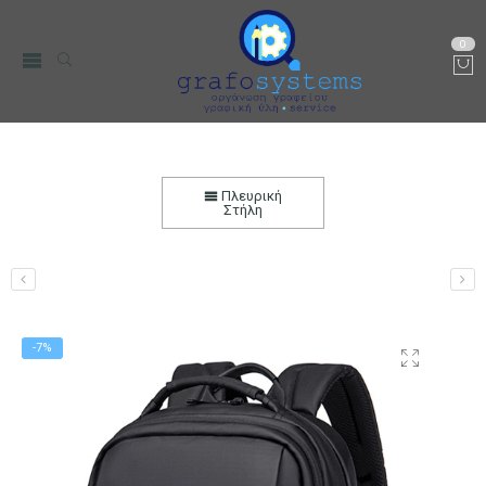
0
Τσάντα Πλάτης Arctic Hunter με Θήκη για Laptop
15.6″ 24L Μαύρη
Πλευρική
Στήλη
Αρχική
PC, Τηλεφωνία & περιφεριακά
Περιφερειακά Η/Υ &
Laptop
Τσάντες Μεταφοράς Laptop
-7%