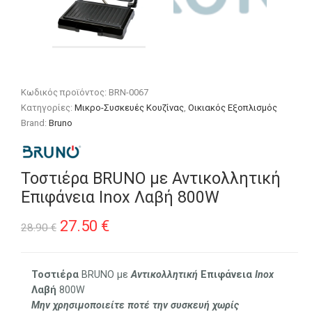
Κωδικός προϊόντος:
BRN-0067
Κατηγορίες:
Μικρο-Συσκευές Κουζίνας
,
Οικιακός Εξοπλισμός
Brand:
Bruno
Τοστιέρα BRUNO με Αντικολλητική
Επιφάνεια Inox Λαβή 800W
Original
Η
27.50
€
28.90
€
price
τρέχουσα
was:
τιμή
Τοστιέρα
BRUNO με
Αντικολλητική
Επιφάνεια
Inox
Λαβή
800W
28.90 €.
είναι:
Μην χρησιμοποιείτε ποτέ την συσκευή χωρίς