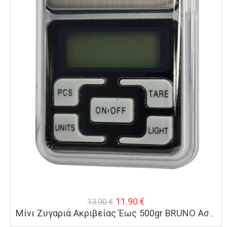
Original
Η
11.90
€
13.90
€
Μίνι Ζυγαριά Ακριβείας Έως 500gr BRUNO Ασημί
price
τρέχουσα