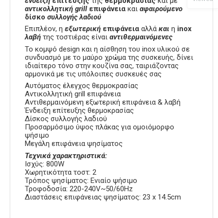
ένδειξη
επίτευξης
της
θερμοκρασίας
και με
αντικολλητική
grill
επιφάνεια
και
αφαιρούμενο
δίσκο
συλλογής
λαδιού
Επιπλέον, η
εξωτερική
επιφάνεια
αλλά
και
η
inox
λαβή
της τοστιέρας είναι
αντιθερμαινόμενες
Το κομψό design και η αίσθηση του inox υλικού σε
συνδυασμό με το μαύρο χρώμα της συσκευής, δίνει
ιδιαίτερο τόνο στην κουζίνα σας, ταιριάζοντας
αρμονικά με τις υπόλοιπες συσκευές σας
Αυτόματος έλεγχος θερμοκρασίας
Αντικολλητική grill επιφάνεια
Αντιθερμαινόμενη εξωτερική επιφάνεια & λαβή
Ένδειξη επίτευξης θερμοκρασίας
Δίσκος συλλογής λαδιού
Προσαρμόσιμο ύψος πλάκας για ομοιόμορφο
ψήσιμο
Μεγάλη επιφάνεια ψησίματος
Τεχνικά χαρακτηριστικά:
Ισχύς: 800W
Χωρητικότητα τοστ: 2
Τρόπος ψησίματος: Ενιαίο ψήσιμο
Τροφοδοσία: 220-240V~50/60Hz
Διαστάσεις επιφάνειας ψησίματος: 23 x 14.5cm