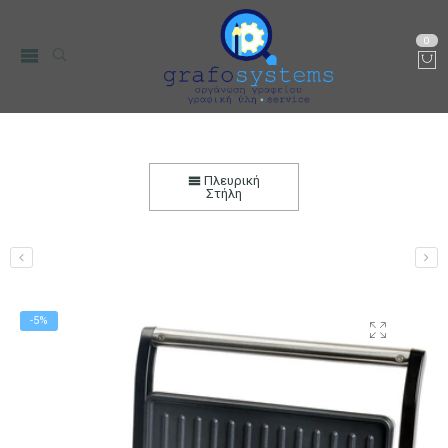
0
Τοστιέρα BRUNO με Αντικολλητική Επιφάνεια
Inox Λαβή 800W
Πλευρική
Στήλη
Αρχική
Μικρο-Συσκευές Κουζίνας
Οικιακός Εξοπλισμός
-5%