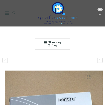
0
Συρραπτική Μηχανή Centra P21
Αρχική
Χαρτικά-Είδη Γραφείου
Συρραπτικές-Αποσυρραπτικές
Πλευρική
Μηχανές
Στήλη