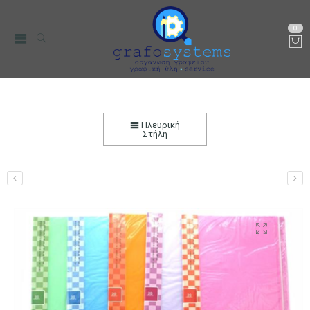
0
Σουπλ 60 Θέσεων – Ντοσιέ Αρχειοθέτησης
Αρχική
Χαρτικά-Είδη Γραφείου
Αρχειοθέτηση
Ντοσιέ
Πλευρική
Αρχειοθέτησης
Στήλη