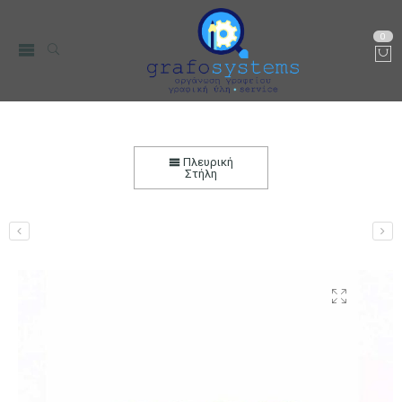
0
Σελοτέιπ 15cm x 66m διαφανές
Αρχική
Χαρτικά-Είδη Γραφείου
Σελοτέιπ
Πλευρική
Στήλη