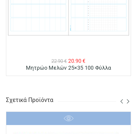
Original
Η
20.90
€
22.90
€
Μητρώο Μελών 25×35 100 Φύλλα
price
τρέχουσα
was:
τιμή
22.90 €.
είναι:
20.90 €.
Σχετικά Προϊόντα