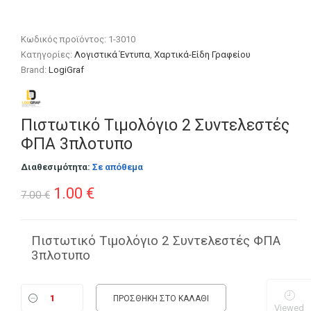
Κωδικός προϊόντος:
1-3010
Κατηγορίες:
Λογιστικά Έντυπα
,
Χαρτικά-Είδη Γραφείου
Brand:
LogiGraf
Πιστωτικό Tιμολόγιο 2 Συντελεστές
ΦΠΑ 3πλοτυπο
Διαθεσιμότητα:
Σε απόθεμα
Original
Η
1.00
€
7.00
€
price
τρέχουσα
was:
τιμή
Πιστωτικό Tιμολόγιο 2 Συντελεστές ΦΠΑ
3πλοτυπο
7.00 €.
είναι:
1.00 €.
ΠΡΟΣΘΉΚΗ ΣΤΟ ΚΑΛΆΘΙ
Viewed