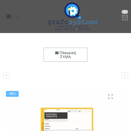
0
Πιστωτικό Tιμολόγιο 2 Συντελεστές ΦΠΑ
3πλοτυπο
Πλευρική
Στήλη
Αρχική
Χαρτικά-Είδη Γραφείου
Λογιστικά Έντυπα
-86%