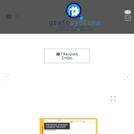
0
Πιστωτικό Στοιχείο Λιανικής Πώλησης
3πλοτυπο
Πλευρική
Στήλη
Αρχική
Χαρτικά-Είδη Γραφείου
Λογιστικά Έντυπα