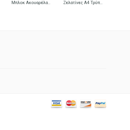
Μπλοκ Ακουαρέλας Νο 2
Ζελατίνες Α4 Τρύπα Νο 4 SKAG 100 Τεμ.