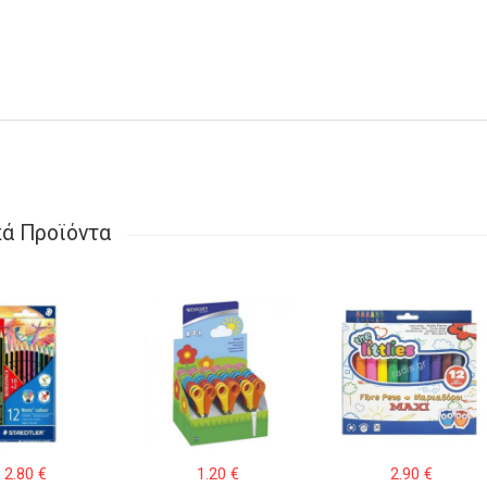
κά Προϊόντα
2.80
€
1.20
€
2.90
€