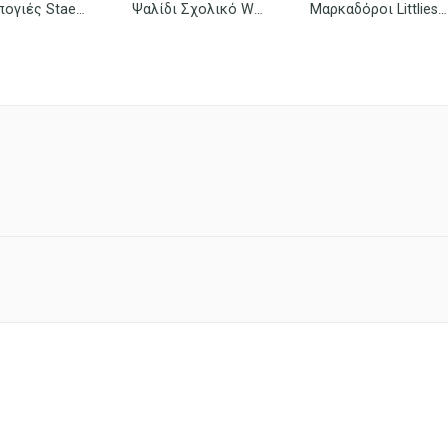
Ξυλομπογιές Staedtler Wopex Norris Colour
Ψαλίδι Σχολικό Westcott Junior 13cm
Μαρκαδόροι Littlies Ζωγραφικής Χονδροί 12 Τεμ.