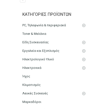
Πιάστρα μεταλλική 9,5c
ΚΑΤΗΓΟΡΊΕΣ ΠΡΟΪΌΝΤΩΝ
Αρχική
Χαρτικά-Είδη Γραφείου
Γραφική Ύλη
PC, Τηλεφωνία & περιφεριακά
Toner & Μελάνια
Είδη Συσκευασίας
Εργαλεία και Εξοπλισμός
Ηλεκτρολογικό Υλικό
Ηλεκτρονικά
Ήχος
Κλιματισμός
Λευκές Συσκευές
Μαρκαδόροι