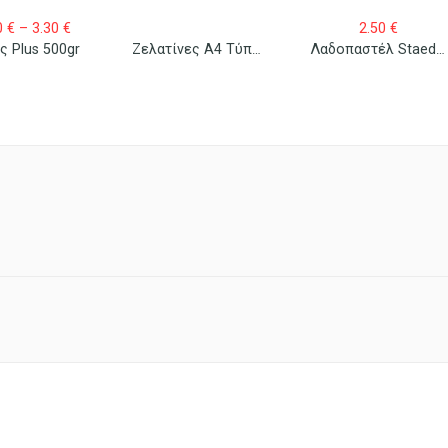
Price
0
€
–
3.30
€
2.50
€
range:
ς Plus 500gr
Ζελατίνες Α4 Τύπου Γ 100 Τεμ.
Λαδοπαστέλ Staedtler 12 Τεμ.
2.60 €
through
3.30 €