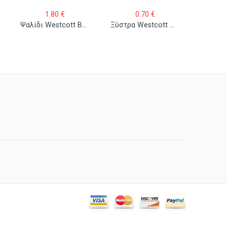
1.80
€
0.70
€
Ψαλίδι Westcott Buero 31181
Ξύστρα Westcott Μεταλλική