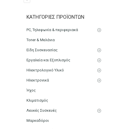
Πιάστρα μεταλλική 3cm
ΚΑΤΗΓΟΡΊΕΣ ΠΡΟΪΌΝΤΩΝ
Αρχική
Χαρτικά-Είδη Γραφείου
Αρχειοθέτηση
PC, Τηλεφωνία & περιφεριακά
Toner & Μελάνια
Είδη Συσκευασίας
Εργαλεία και Εξοπλισμός
Ηλεκτρολογικό Υλικό
Ηλεκτρονικά
Ήχος
Κλιματισμός
Λευκές Συσκευές
Μαρκαδόροι