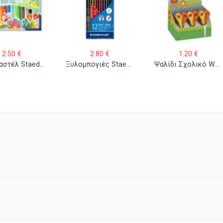
2.50
€
2.80
€
1.20
€
Λαδοπαστέλ Staedtler 12 Τεμ.
Ξυλομπογιές Staedtler Wopex Norris Colour
Ψαλίδι Σχολικό Westcott Junior 13cm