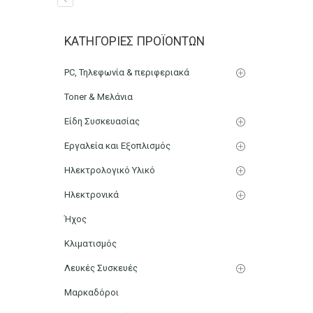
Πιάστρα μεταλλική 14,5
ΚΑΤΗΓΟΡΊΕΣ ΠΡΟΪΌΝΤΩΝ
Αρχική
Χαρτικά-Είδη Γραφείου
Αρχειοθέτηση
PC, Τηλεφωνία & περιφεριακά
Toner & Μελάνια
Είδη Συσκευασίας
Εργαλεία και Εξοπλισμός
Ηλεκτρολογικό Υλικό
Ηλεκτρονικά
Ήχος
Κλιματισμός
Λευκές Συσκευές
Μαρκαδόροι