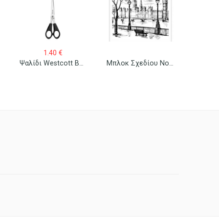
1.40
€
Ψαλίδι Westcott Buero 31160
Μπλοκ Σχεδίου Νο 2 20×30 (Α4)