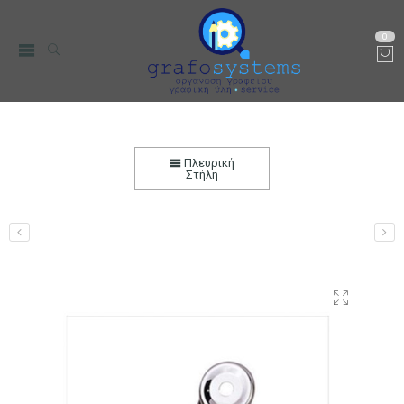
0
Πιάστρα μεταλλική 12cm
Αρχική
Χαρτικά-Είδη Γραφείου
Αρχειοθέτηση
Πλευρική
Στήλη