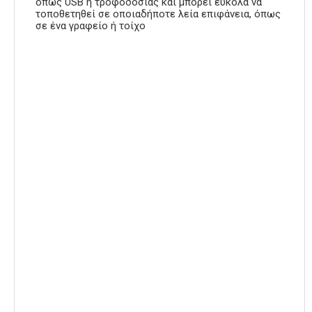
όπως USB ή τροφοδοσίας και μπορεί εύκολα να
τοποθετηθεί σε οποιαδήποτε λεία επιφάνεια, όπως
σε ένα γραφείο ή τοίχο