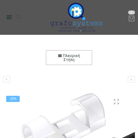
0
Οργανωτής Καλωδίων με Αυτοκόλλητη Βάση
3.3×1.3×1.2cm Διαφανής 12 τεμ.
Πλευρική
Στήλη
Αρχική
Ηλεκτρονικά
Καλώδια
-25%