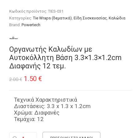
Κωδικός προϊόντος:
TIES-031
Κατηγορίες:
Tie Wraps (δεματικά)
,
Είδη Συσκευασίας
,
Καλώδια
Brand:
Powertech
Οργανωτής Καλωδίων με
Αυτοκόλλητη Βάση 3.3×1.3×1.2cm
Διαφανής 12 τεμ.
Original
Η
1.50
€
2.00
€
price
τρέχουσα
was:
τιμή
Τεχνικά Χαρακτηριστικά
Διαστάσεις: 3.3 x 1.3 x 1.2cm
2.00 €.
είναι:
Χρώμα: Διαφανές
Τεμάχια: 12
1.50 €.