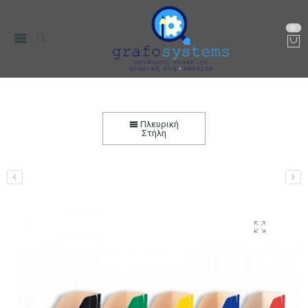
0
Κουτί Κοφτό (Γωνία) Χάρτινο Αρχειοθέτησης
Αρχική
Χαρτικά-Είδη Γραφείου
Γραφική Ύλη
Πλευρική
Στήλη