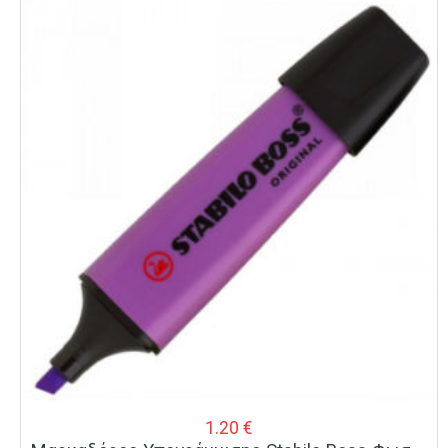
1.20
€