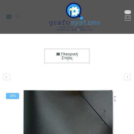
0
Ντοσιέ Πλαστικοποιημένο με Λάστιχο
Αρχειοθέτησης
Πλευρική
Στήλη
Αρχική
Χαρτικά-Είδη Γραφείου
Αρχειοθέτηση
Ντοσιέ
Αρχειοθέτησης
-20%