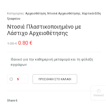
Κατηγορίες:
Αρχειοθέτηση
,
Ντοσιέ Αρχειοθέτησης
,
Χαρτικά-Είδη
Γραφείου
Ντοσιέ Πλαστικοποιημένο με
Λάστιχο Αρχειοθέτησης
Original
Η
0.80
€
1.00
€
price
τρέχουσα
was:
τιμή
Ιδανικό για την καθημερινή μεταφορά και τη φύλαξη
εγγράφων
1.00 €.
είναι:
0.80 €.
ΠΡΟΣΘΉΚΗ ΣΤΟ ΚΑΛΆΘΙ
Viewed
Share it: