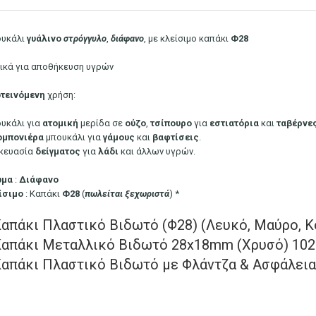
υκάλι
γυάλινο
στρόγγυλο
,
διάφανο
, με κλείσιμο καπάκι
Φ28
νικά για αποθήκευση υγρών
τεινόμενη
χρήση:
υκάλι για
ατομική
μερίδα σε
ούζο
,
τσίπουρο
για
εστιατόρια
και
ταβέρνε
μπονιέρα
μπουκάλι για
γάμους
και
βαφτίσεις
.
κευασία
δείγματος
για
λάδι
και άλλων υγρών.
ώμα
:
Διάφανο
ίσιμο
: Καπάκι
Φ28
(
πωλείται
ξεχωριστά
) *
Καπάκι Πλαστικό Βιδωτό (Φ28) (Λευκό, Μαύρο, Κ
Καπάκι Mεταλλικό Βιδωτό 28x18mm (Χρυσό) 10
Καπάκι Πλαστικό Βιδωτό με Φλάντζα & Ασφάλεια