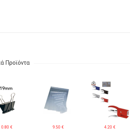
κά Προϊόντα
0.80
€
9.50
€
4.20
€