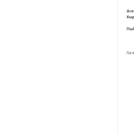
Δια
Χωρ
Πωλ
Για