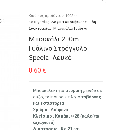
Κωδικός προϊόντος:
100244
Κατηγορίες:
Δοχεία Αποθήκεσης
,
Είδη
Συσκευασίας
,
Μπουκάλια Γυάλινα
Μπουκάλι 200ml
Γυάλινο Στρόγγυλο
Special Λευκό
0.60
€
Μπουκαλάκι για
ατομική
μερίδα
σε
ούζο, τσίπουρο κ.τ.λ για
ταβέρνες
και
εστιατόρια
Χρώμα
:
Διάφανο
Κλείσιμο
:
Καπάκι Φ28
(
πωλείται
ξεχωριστά
)
Διαστάσεις
:
5
×
21
cm