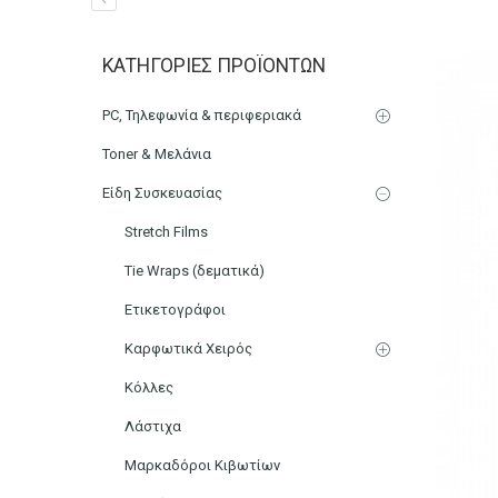
Μπουκάλι 200ml Γυάλινο 
ΚΑΤΗΓΟΡΊΕΣ ΠΡΟΪΌΝΤΩΝ
Αρχική
Μικρο-Συσκευές Κουζίνας
Οικιακός Εξοπλισμ
PC, Τηλεφωνία & περιφεριακά
Toner & Μελάνια
Είδη Συσκευασίας
Stretch Films
Tie Wraps (δεματικά)
Ετικετογράφοι
Καρφωτικά Χειρός
Κόλλες
Λάστιχα
Μαρκαδόροι Κιβωτίων