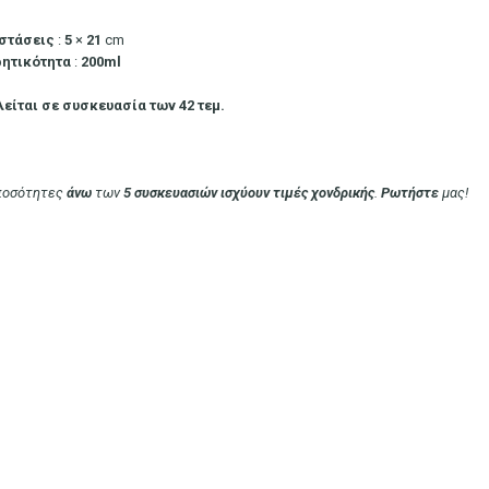
στάσεις
:
5
×
21
cm
ητικότητα
:
200ml
είται σε συσκευασία των 42 τεμ.
 ποσότητες
άνω
των
5 συσκευασιών
ισχύουν
τιμές χονδρικής
.
Ρωτήστε
μας!