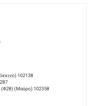
ς
.
όκκινο) 102138
2287
 (Φ28) (Μαύρο) 102358