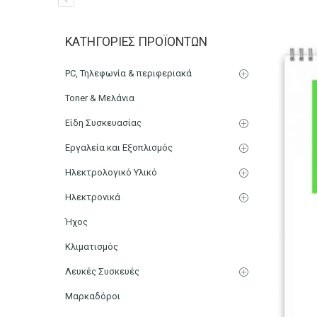
Μπλοκ Σχεδίου Νο 4 30×
ΚΑΤΗΓΟΡΊΕΣ ΠΡΟΪΌΝΤΩΝ
Αρχική
Χαρτικά-Είδη Γραφείου
Ζωγραφική & DIY
Μ
PC, Τηλεφωνία & περιφεριακά
Toner & Μελάνια
Είδη Συσκευασίας
Εργαλεία και Εξοπλισμός
Ηλεκτρολογικό Υλικό
Ηλεκτρονικά
Ήχος
Κλιματισμός
Λευκές Συσκευές
Μαρκαδόροι