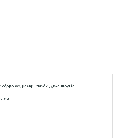
ε κάρβουνο, μολύβι, πενάκι, ξυλομπογιές
τοπία