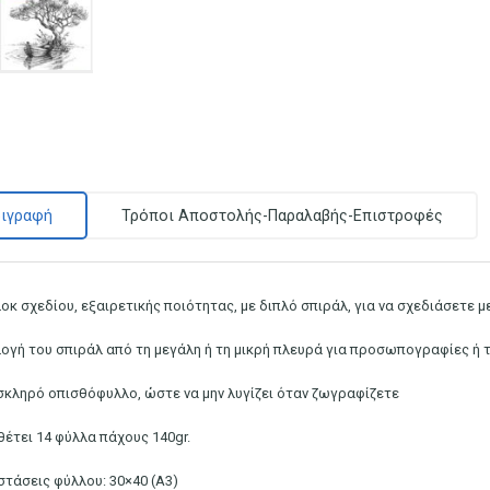
ιγραφή
Τρόποι Αποστολής-Παραλαβής-Επιστροφές
οκ σχεδίου, εξαιρετικής ποιότητας, με διπλό σπιράλ, για να σχεδιάσετε μ
λογή του σπιράλ από τη μεγάλη ή τη μικρή πλευρά για προσωπογραφίες ή 
σκληρό οπισθόφυλλο, ώστε να μην λυγίζει όταν ζωγραφίζετε
θέτει 14 φύλλα πάχους 140gr.
στάσεις φύλλου: 30×40 (Α3)