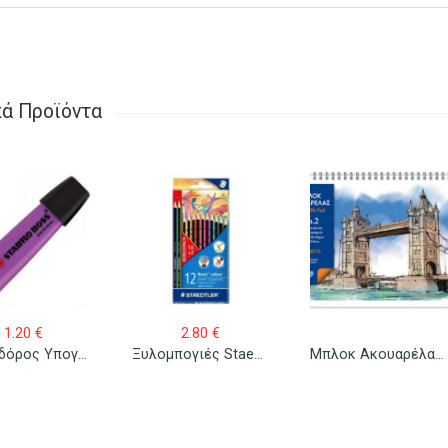
κά Προϊόντα
1.20
€
2.80
€
Μαρκαδόρος Υπογράμμισης Stabilo Boss Φωσφοριζέ
Ξυλομπογιές Staedtler Wopex Norris Colour
Μπλοκ Ακουαρέλας Νο 2