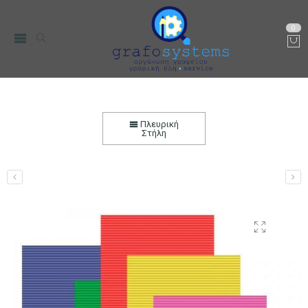
0
Μπλοκ Οντουλέ 25×35 10 φύλλα
Αρχική
Χαρτικά-Είδη Γραφείου
Ζωγραφική & DIY
Χαρτιά
Πλευρική
Χειροτεχνίας
Στήλη