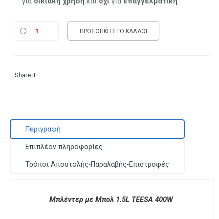
για
οικιακή
χρήση
και
όχι
για
επαγγελματική
ΠΡΟΣΘΉΚΗ ΣΤΟ ΚΑΛΆΘΙ
Share it:
Περιγραφή
Επιπλέον πληροφορίες
Τρόποι Αποστολής-Παραλαβής-Επιστροφές
Μπλέντερ με Μπολ 1.5L TEESA 400W