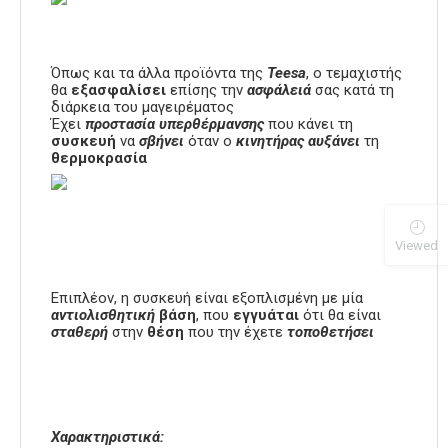
Όπως και τα άλλα προϊόντα της
Teesa
, ο τεμαχιστής
θα
εξασφαλίσει
επίσης την
ασφάλειά
σας κατά τη
διάρκεια του μαγειρέματος
Έχει
προστασία υπερθέρμανσης
που κάνει τη
συσκευή
να
σβήνει
όταν ο
κινητήρας
αυξάνει
τη
θερμοκρασία
Viewed
Επιπλέον, η συσκευή είναι εξοπλισμένη με μία
αντιολισθητική
βάση
, που
εγγυάται
ότι θα είναι
σταθερή
στην
θέση
που την έχετε
τοποθετήσει
Χαρακτηριστικά: