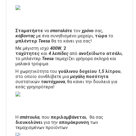
Σταματήστε
να
σπαταλάτε
τον
χρόνο
σας,
κόβοντας
με ένα συνηθισμένο μαχαίρι,
τώρα
το
μπλέντερ
Teesa
θα το κάνει για σας!
Με μέγιστη ισχύ
400W
,
2
ταχύτητες
και
4 λεπίδες
από
ανοξείδωτο ατσάλι
,
το μπλέντερ
Teesa
τεμαχίζει γρήγορα σκληρά και
μαλακά τρόφιμα
Η χωρητικότητα του
γυάλινου δοχείου
1,5
λίτρου
,
στο οποίο συνθλίβετε μια
μεγάλη
ποσότητα
συστατικών
ταυτόχρονα
, θα κάνει την δουλειά για
εσάς γρηγορότερα!
Η
σπάτουλα
, που
περιλαμβάνεται
, θα σας
διευκολύνει
για την
απομάκρυνση
των
τεμαχισμένων προϊόντων