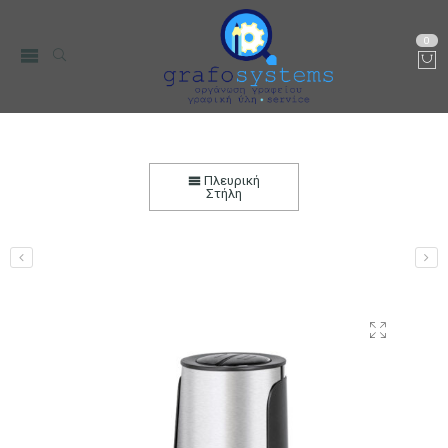
0
Μπλέντερ με Μπολ 1.5L TEESA 400W
Αρχική
Μικρο-Συσκευές Κουζίνας
Μπλέντερ
Πλευρική
Στήλη