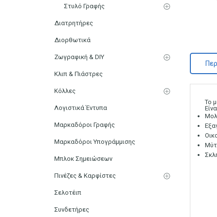
Στυλό Γραφής
Διατρητήρες
Διορθωτικά
Ζωγραφική & DIY
Περ
Κλιπ & Πιάστρες
Κόλλες
Το 
Λογιστικά Έντυπα
Είν
Μολ
Μαρκαδόροι Γραφής
Εξα
Οικ
Μαρκαδόροι Υπογράμμισης
Μύτ
Σκλ
Μπλοκ Σημειώσεων
Πινέζες & Καρφίστες
Σελοτέιπ
Συνδετήρες