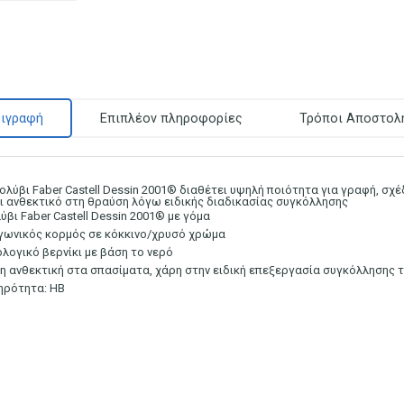
ιγραφή
Επιπλέον πληροφορίες
Τρόποι Αποστολ
μολύβι Faber Castell Dessin 2001® διαθέτει υψηλή ποιότητα για γραφή, σχέ
αι ανθεκτικό στη θραύση λόγω ειδικής διαδικασίας συγκόλλησης
ύβι Faber Castell Dessin 2001® με γόμα
γωνικός κορμός σε κόκκινο/χρυσό χρώμα
ολογικό βερνίκι με βάση το νερό
η ανθεκτική στα σπασίματα, χάρη στην ειδική επεξεργασία συγκόλλησης 
ηρότητα: ΗΒ