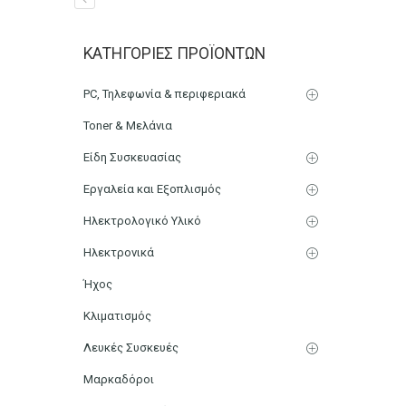
Μολύβι Faber Castell De
ΚΑΤΗΓΟΡΊΕΣ ΠΡΟΪΌΝΤΩΝ
Αρχική
Χαρτικά-Είδη Γραφείου
Γραφική Ύλη
Μολύβ
PC, Τηλεφωνία & περιφεριακά
Toner & Μελάνια
Είδη Συσκευασίας
Εργαλεία και Εξοπλισμός
Ηλεκτρολογικό Υλικό
Ηλεκτρονικά
Ήχος
Κλιματισμός
Λευκές Συσκευές
Μαρκαδόροι