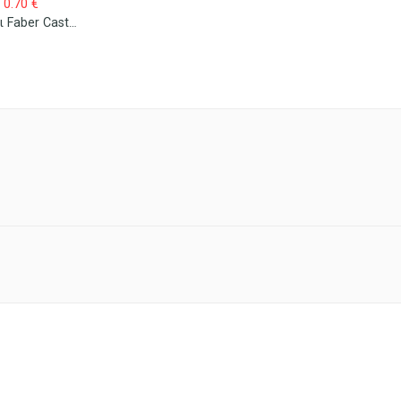
0.70
€
Μολύβι Faber Castell Dessin 2001 Με Γόμα ΗΒ 112100