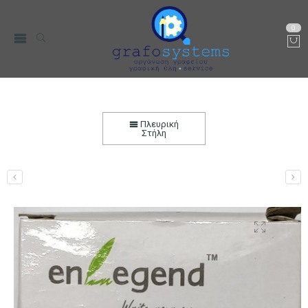
0
Μαρκαδόρος Λαδιού EnLegend 1.5mm
Αρχική
Είδη Συσκευασίας
Μαρκαδόροι Κιβωτίων
Πλευρική
Στήλη