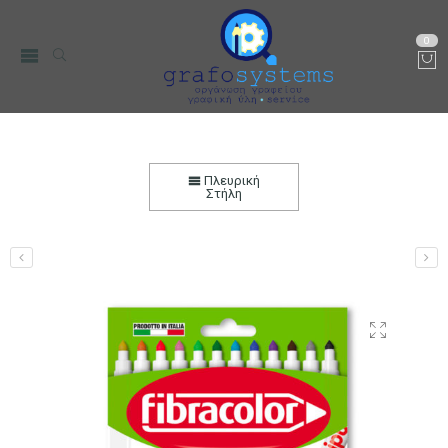
0
Μαρκαδόροι Fibracolor Bipunta 12 τεμ
Αρχική
Χαρτικά-Είδη Γραφείου
Ζωγραφική & DIY
Πλευρική
Μαρκαδόροι Ζωγραφικής
Στήλη