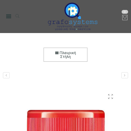
0
Κόλλα Stick Staedtler 40gr
Αρχική
Χαρτικά-Είδη Γραφείου
Ζωγραφική & DIY
Κόλλες
Πλευρική
Κόλλες Stick
Στήλη