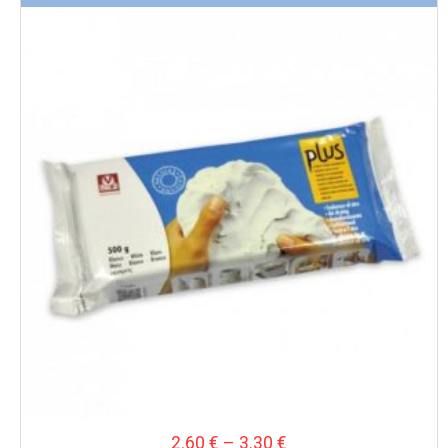
Price
2.60
€
–
3.30
€