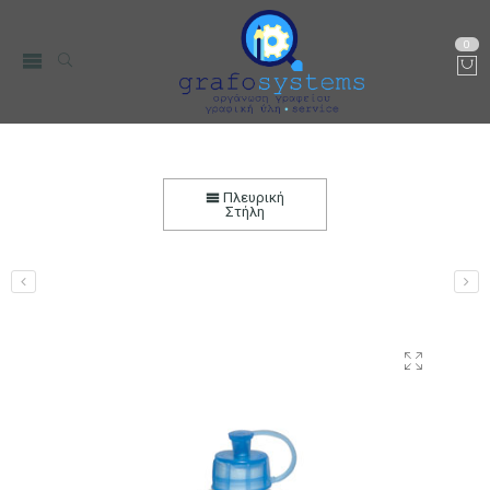
0
Κόλλα Giotto 100gr Vinilik Βινυλίου σε Φιάλη
Αρχική
Χαρτικά-Είδη Γραφείου
Ζωγραφική & DIY
Κόλλες
Πλευρική
Κόλλες Decoupage
Στήλη