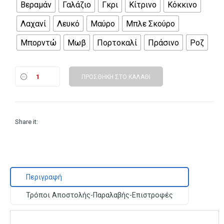
Βεραμάν
Γαλάζιο
Γκρι
Κίτρινο
Κόκκινο
Λαχανί
Λευκό
Μαύρο
Μπλε Σκούρο
Μπορντώ
Μωβ
Πορτοκαλί
Πράσινο
Ροζ
ΠΡΟΣΘΉΚΗ ΣΤΟ ΚΑΛΆΘΙ
Share it:
Περιγραφή
Τρόποι Αποστολής-Παραλαβής-Επιστροφές