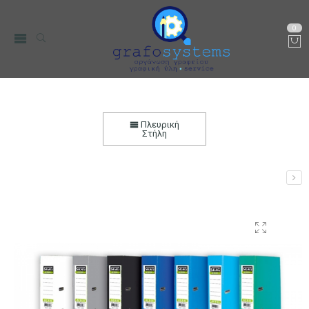
0
Κλασέρ 8/32 SKAG ECO Πλαστικό
Αρχική
Χαρτικά-Είδη Γραφείου
Αρχειοθέτηση
Κλασέρ
Πλευρική
Στήλη