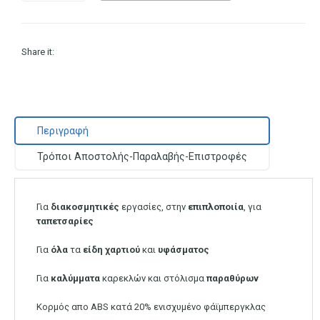
Share it:
Περιγραφή
Τρόποι Αποστολής-Παραλαβής-Επιστροφές
Για
διακοσμητικές
εργασίες, στην
επιπλοποιία
, για
ταπετσαρίες
Για
όλα
τα
είδη χαρτιού
και
υφάσματος
Για
καλύμματα
καρεκλών και στόλισμα
παραθύρων
Κορμός απο ABS κατά 20% ενισχυμένο φάϊμπεργκλας