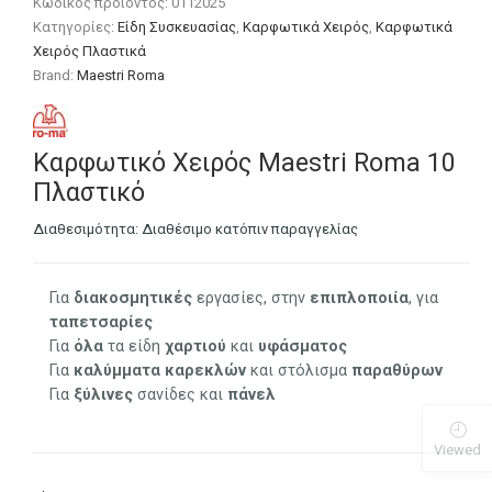
Κωδικός προϊόντος:
0112025
Κατηγορίες:
Είδη Συσκευασίας
,
Καρφωτικά Χειρός
,
Καρφωτικά
Χειρός Πλαστικά
Brand:
Maestri Roma
Καρφωτικό Χειρός Maestri Roma 10
Πλαστικό
Διαθεσιμότητα:
Διαθέσιμο κατόπιν παραγγελίας
Για
διακοσμητικές
εργασίες, στην
επιπλοποιία
, για
ταπετσαρίες
Για
όλα
τα είδη
χαρτιού
και
υφάσματος
Για
καλύμματα
καρεκλών
και στόλισμα
παραθύρων
Για
ξύλινες
σανίδες και
πάνελ
Viewed