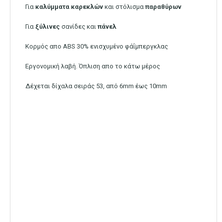
Για
καλύμματα
καρεκλών
και στόλισμα
παραθύρων
Για
ξύλινες
σανίδες και
πάνελ
Κορμός απο ABS 30% ενισχυμένο φάΐμπεργκλας
Εργονομική λαβή. Όπλιση απο το κάτω μέρος
Δέχεται δίχαλα σειράς 53, από 6mm έως 10mm