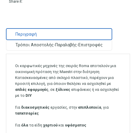
Share it:
Περιγραφή
Τρόποι Αποστολής-Παραλαβής-Επιστροφές
Οι καρφωτικές μηχανές της σειράς Roma αποτελούν μια
οικονομική πρόταση της Maestri στην διάτρηση
Κατασκευασμένες από σκληρό πλαστικό, παρέχουν μια
προσιτή επιλογή, για όποιον θελήσει να ασχοληθεί με
απλές
εφαρμογές
, σε
ξύλινες
επιφάνειες ή να ασχοληθεί
με το
DIY
Για
διακοσμητικές
εργασίες, στην
επιπλοποιία
, για
ταπετσαρίες
Για
όλα
τα είδη
χαρτιού
και
υφάσματος