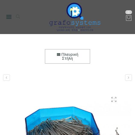
0
Καρφίτσες ατσάλινες 50gr σε πλαστικό κουτί
Αρχική
Χαρτικά-Είδη Γραφείου
Πινέζες & Καρφίστες
Πλευρική
Καρφίτσες
Στήλη