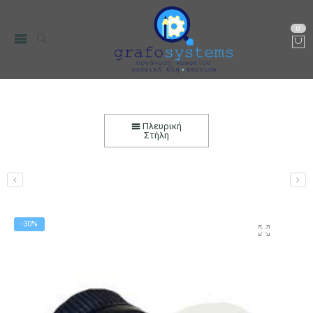
0
Καπάκι Πλαστικό Βιδωτό Ø28 για Μπουκάλι
Γυάλινο 0,200L Special
Πλευρική
Στήλη
Αρχική
Μικρο-Συσκευές Κουζίνας
Οικιακός Εξοπλισμός
Δοχεία Αποθήκεσης
Μπουκάλια
Μπουκάλια Γυάλινα
-30%