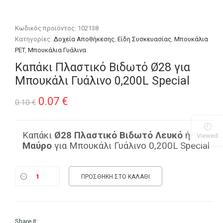
Κωδικός προϊόντος:
102138
Κατηγορίες:
Δοχεία Αποθήκεσης
,
Είδη Συσκευασίας
,
Μπουκάλια
PET
,
Μπουκάλια Γυάλινα
Καπάκι Πλαστικό Βιδωτό Ø28 για
Μπουκάλι Γυάλινο 0,200L Special
Original
Η
0.07
€
0.10
€
price
τρέχουσα
was:
τιμή
Καπάκι
Ø28
Πλαστικό Βιδωτό
Λευκό
ή
Viewed
Μαύρο
για Μπουκάλι Γυάλινο 0,200L Special
0.10 €.
είναι:
0.07 €.
ΠΡΟΣΘΉΚΗ ΣΤΟ ΚΑΛΆΘΙ
Share it: