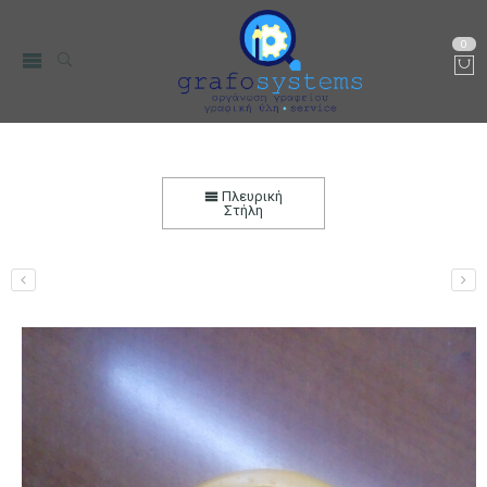
0
Καπάκι για Φιάλη PET 3L – 5L
Αρχική
Μικρο-Συσκευές Κουζίνας
Οικιακός Εξοπλισμός
Πλευρική
Δοχεία Αποθήκεσης
Βάζα PET
Στήλη