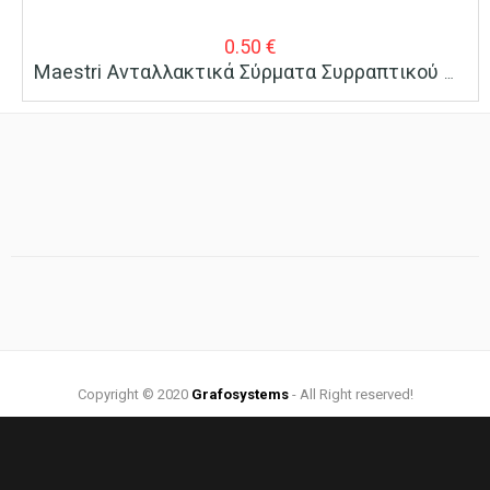
0.50
€
Maestri Ανταλλακτικά Σύρματα Συρραπτικού No 10 1000 Τεμ/κουτί
Copyright © 2020
Grafosystems
- All Right reserved!
Web Design by:
Grafosystems