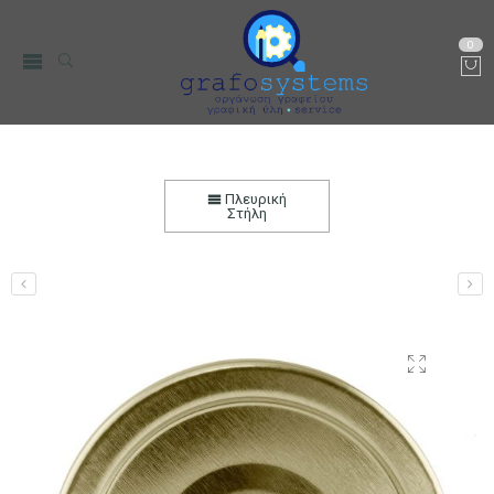
0
Καπάκι Βάζου Ø48 Χρυσό
Αρχική
Μικρο-Συσκευές Κουζίνας
Οικιακός Εξοπλισμός
Πλευρική
Δοχεία Αποθήκεσης
Στήλη