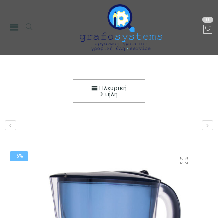
0
Κανάτα Νερού με Φίλτρο 2.6L TEESA Μπλε
Αρχική
Μικρο-Συσκευές Κουζίνας
Οικιακός Εξοπλισμός
Πλευρική
Κανάτες με Φίλτρο Νερού
Στήλη
-5%