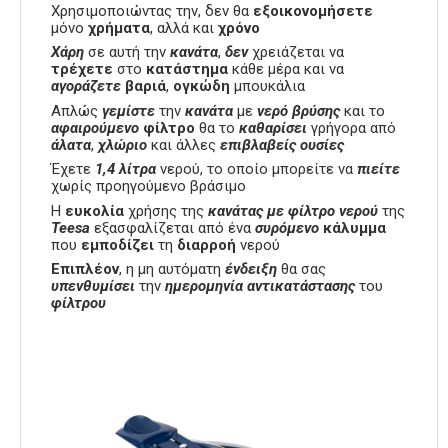
Χρησιμοποιώντας την, δεν θα
εξοικονομήσετε
μόνο
χρήματα
, αλλά και
χρόνο
Χάρη
σε αυτή την
κανάτα
,
δεν
χρειάζεται να
τρέχετε
στο
κατάστημα
κάθε μέρα και να
αγοράζετε
βαριά
,
ογκώδη
μπουκάλια
Απλώς
γεμίστε
την
κανάτα
με
νερό βρύσης
και το
αφαιρούμενο
φίλτρο
θα το
καθαρίσει
γρήγορα από
άλατα
,
χλώριο
και άλλες
επιβλαβείς ουσίες
Έχετε
1,4 λίτρα
νερού, το οποίο μπορείτε να
πιείτε
χωρίς προηγούμενο βράσιμο
Η
ευκολία
χρήσης της
κανάτας με φίλτρο νερού
της
Teesa
εξασφαλίζεται από ένα
συρόμενο
κάλυμμα
που
εμποδίζει
τη
διαρροή
νερού
Επιπλέον
, η μη αυτόματη
ένδειξη
θα σας
υπενθυμίσει
την
ημερομηνία
αντικατάστασης
του
φίλτρου