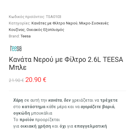
Κωδικός προϊόντος:
TSA0103
Κατηγορίες:
Κανάτες με Φίλτρο Νερού
,
Μικρο-Συσκευές
Κουζίνας
,
Οικιακός Εξοπλισμός
Brand:
Teesa
Κανάτα Νερού με Φίλτρο 2.6L TEESA
Μπλε
Original
Η
20.90
€
21.90
€
price
τρέχουσα
was:
τιμή
Χάρη
σε αυτή την
κανάτα
,
δεν
χρειάζεται να
τρέχετε
στο
κατάστημα
κάθε μέρα και να
αγοράζετε
βαριά
,
21.90 €.
είναι:
ογκώδη
μπουκάλια
20.90 €.
Το
προϊόν
προορίζεται
για
οικιακή
χρήση
και
όχι
για
επαγγελματική