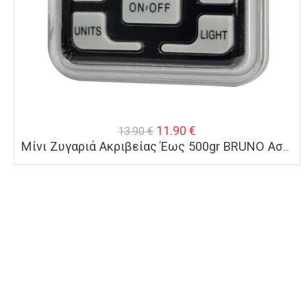
Original
Η
11.90
€
13.90
€
Μίνι Ζυγαριά Ακριβείας Έως 500gr BRUNO Ασημί
price
τρέχουσα
was:
τιμή
13.90 €.
είναι:
11.90 €.