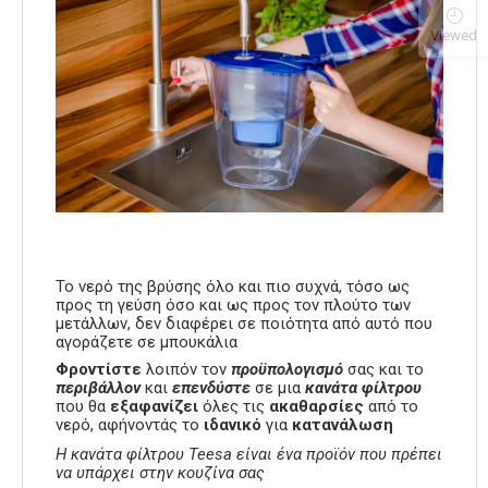
Viewed
Το νερό της βρύσης όλο και πιο συχνά, τόσο ως
προς τη γεύση όσο και ως προς τον πλούτο των
μετάλλων, δεν διαφέρει σε ποιότητα από αυτό που
αγοράζετε σε μπουκάλια
Φροντίστε
λοιπόν τον
προϋπολογισμό
σας και το
περιβάλλον
και
επενδύστε
σε μια
κανάτα φίλτρου
που θα
εξαφανίζει
όλες τις
ακαθαρσίες
από το
νερό, αφήνοντάς το
ιδανικό
για
κατανάλωση
Η κανάτα φίλτρου Teesa είναι ένα προϊόν που πρέπει
να υπάρχει στην κουζίνα σας