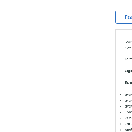
Περ
Ισο
τον
Το 
Χημ
Εφα
ανα
ανα
ανα
μον
κεφ
καθ
συν