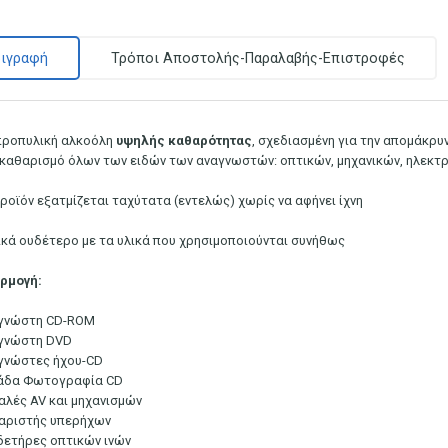
ιγραφή
Τρόποι Αποστολής-Παραλαβής-Επιστροφές
προπυλική αλκοόλη
υψηλής
καθαρότητας
, σχεδιασμένη για την απομάκρυ
 καθαρισμό όλων των ειδών των αναγνωστών: οπτικών, μηχανικών, ηλεκτ
προϊόν εξατμίζεται ταχύτατα (εντελώς) χωρίς να αφήνει ίχνη
ικά ουδέτερο με τα υλικά που χρησιμοποιούνται συνήθως
ρμογή:
γνώστη CD-ROM
γνώστη DVD
γνώστες ήχου-CD
άδα Φωτογραφία CD
αλές AV και μηχανισμών
αριστής υπερήχων
δετήρες οπτικών ινών