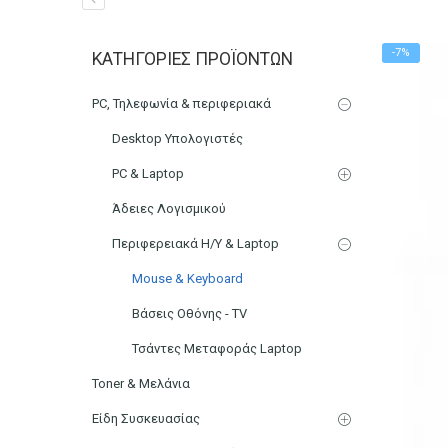
Ισοπροπανόλη 1L
-7%
ΚΑΤΗΓΟΡΊΕΣ ΠΡΟΪΌΝΤΩΝ
Αρχική
Ηλεκτρονικά
PC, Τηλεφωνία & περιφεριακά
Desktop Υπολογιστές
PC & Laptop
Άδειες Λογισμικού
Περιφερειακά Η/Υ & Laptop
Mouse & Keyboard
Βάσεις Οθόνης - TV
Τσάντες Μεταφοράς Laptop
Toner & Μελάνια
Είδη Συσκευασίας