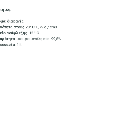
ότητες:
ώμα
: διαφανές
νότητα στους 20° C
: 0,79 g / cm3
είο ανάφλεξης
: 12 ° C
αρότητα
: ισοπροπανόλη min. 99,8%
κευασία
: 1 lt