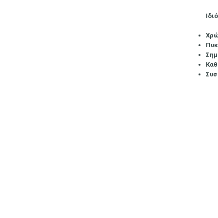
Ιδι
Χρ
Πυκ
Σημ
Καθ
Συσ