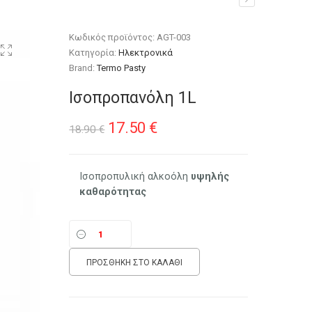
Κωδικός προϊόντος:
AGT-003
Κατηγορία:
Ηλεκτρονικά
Brand:
Termo Pasty
Ισοπροπανόλη 1L
Original
Η
17.50
€
18.90
€
price
τρέχουσα
was:
τιμή
Ισοπροπυλική αλκοόλη
υψηλής
καθαρότητας
18.90 €.
είναι:
17.50 €.
ΠΡΟΣΘΉΚΗ ΣΤΟ ΚΑΛΆΘΙ